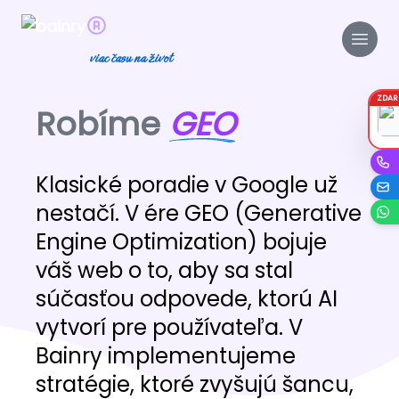
viac času na život
ZDA
Robíme
GEO
Klasické poradie v Google už
nestačí. V ére GEO (Generative
Engine Optimization) bojuje
váš web o to, aby sa stal
súčasťou odpovede, ktorú AI
vytvorí pre používateľa. V
Bainry implementujeme
stratégie, ktoré zvyšujú šancu,