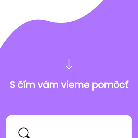
S čím vám vieme pomôcť