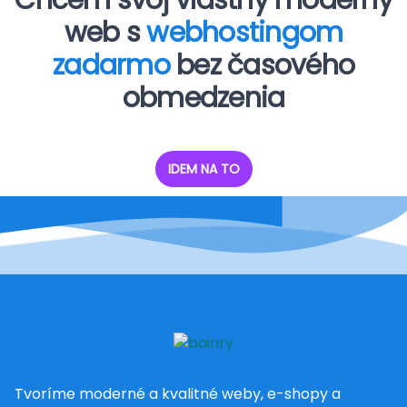
web s
webhostingom
zadarmo
bez časového
obmedzenia
IDEM NA TO
Tvoríme moderné a kvalitné weby, e-shopy a