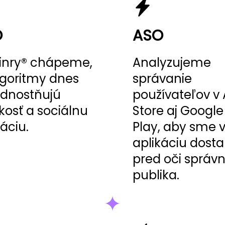
O
ASO
inry® chápeme,
Analyzujeme
lgoritmy dnes
správanie
dnostňujú
používateľov v
kosť a sociálnu
Store aj Google
dáciu.
Play, aby sme 
aplikáciu dostal
pred oči správ
publika.