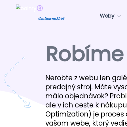
Weby
viac času na život
Robím
Nerobte z webu len galé
predajný stroj. Máte vys
málo objednávok? Problém
ale v ich ceste k nákup
Optimization) je proces
vašom webe, ktorý vedie