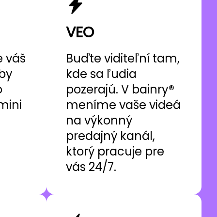
VEO
e váš
Buďte viditeľní tam,
by
kde sa ľudia
o
pozerajú. V bainry®
mini
meníme vaše videá
na výkonný
predajný kanál,
ktorý pracuje pre
vás 24/7.