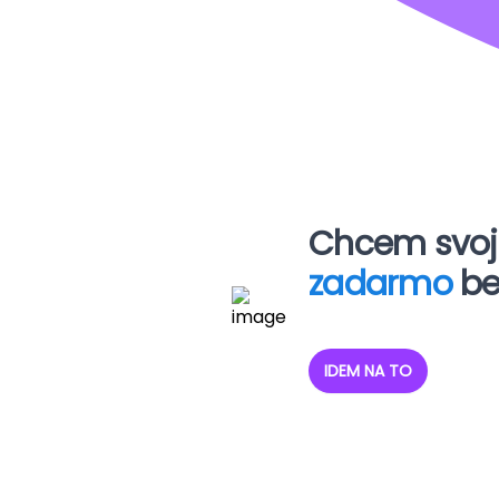
Chcem svoj
zadarmo
be
IDEM NA TO