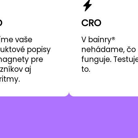
O
CRO
íme vaše
V bainry®
uktové popisy
nehádame, čo
agnety pre
funguje. Testu
zníkov aj
to.
ritmy.