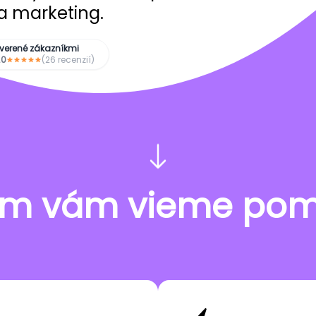
a marketing.
verené zákazníkmi
.0
(26 recenzií)
ím vám vieme po