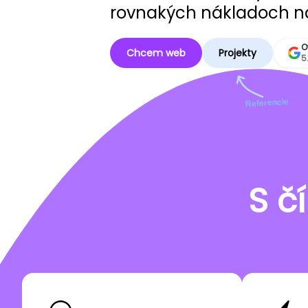
rovnakých nákladoch n
O
Chcem web
Projekty
5
Referencie
S č