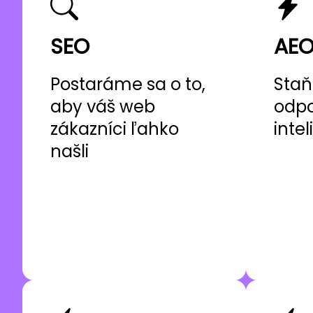
SEO
AE
Postaráme sa o to,
Staň
aby váš web
odp
zákazníci ľahko
inte
našli