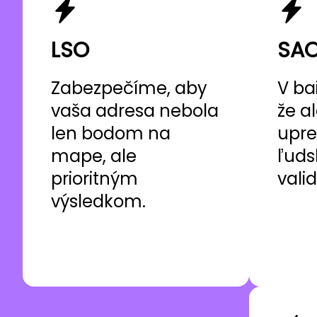
LSO
SA
Zabezpečíme, aby
V ba
vaša adresa nebola
že a
len bodom na
upre
mape, ale
ľuds
prioritným
vali
výsledkom.