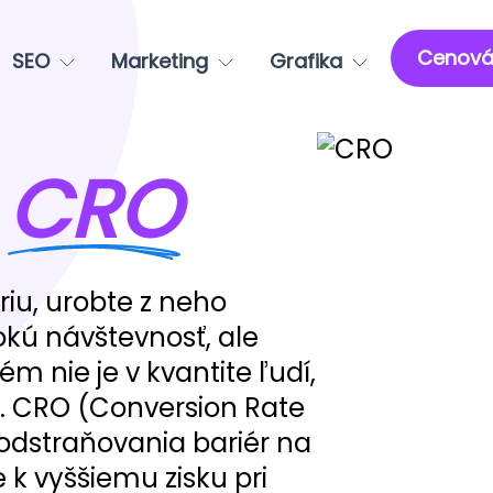
Cenová
SEO
Marketing
Grafika
e
CRO
riu, urobte z neho
okú návštevnosť, ale
 nie je v kvantite ľudí,
u. CRO (Conversion Rate
 odstraňovania bariér na
 k vyššiemu zisku pri