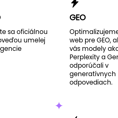
O
GEO
te sa oficiálnou
Optimalizujem
oveďou umelej
web pre GEO, a
ligencie
vás modely ak
Perplexity a Ge
odporúčali v
generatívnych
odpovediach.