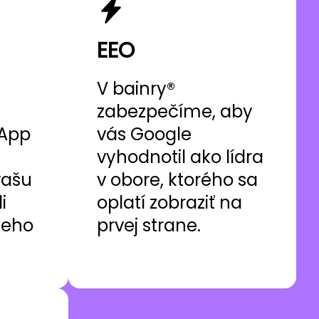
EEO
V bainry®
zabezpečíme, aby
 App
vás Google
vyhodnotil ako lídra
vašu
v obore, ktorého sa
i
oplatí zobraziť na
neho
prvej strane.