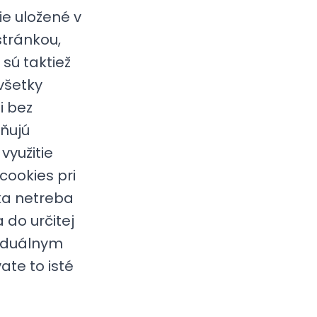
ie uložené v
tránkou,
 sú taktiež
všetky
i bez
ňujú
využitie
cookies pri
yka netreba
do určitej
viduálnym
ate to isté