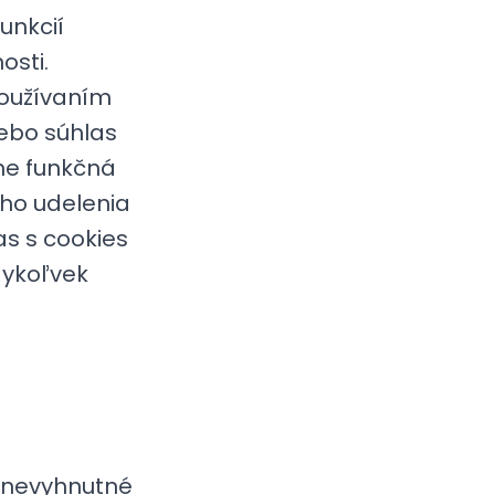
unkcií
osti.
používaním
ebo súhlas
ne funkčná
eho udelenia
s s cookies
dykoľvek
 nevyhnutné