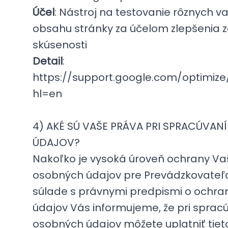
Účel
: Nástroj na testovanie rôznych va
obsahu stránky za účelom zlepšenia z
skúsenosti
Detail
:
https://support.google.com/optimiz
hl=en
4) AKÉ SÚ VAŠE PRÁVA PRI SPRACÚVA
ÚDAJOV?
Nakoľko je vysoká úroveň ochrany Va
osobných údajov pre Prevádzkovateľa 
súlade s právnymi predpismi o ochr
údajov Vás informujeme, že pri sprac
osobných údajov môžete uplatniť tiet