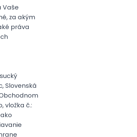
a Vaše
né, za akým
aké práva
ich
ysucký
c, Slovenská
 v Obchodnom
, vložka č.:
e ako
iavanie
hrane