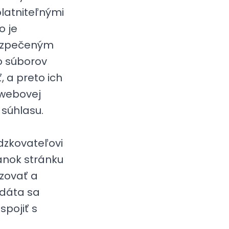
latniteľnými
o je
bezpečeným
o súborov
 a preto ich
 webovej
 súhlasu.
zkovateľovi
ánok stránku
izovať a
 dáta sa
spojiť s