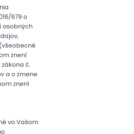
nia
016/679 o
ní osobných
dajov,
 (všeobecné
nom znení
a zákona č.
jov a o zmene
nnom znení
ené vo Vašom
ho