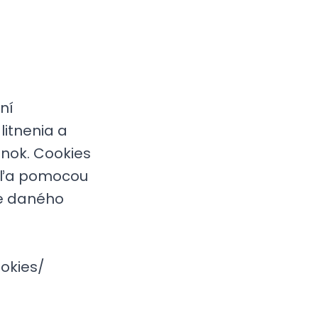
ní
itnenia a
ánok. Cookies
teľa pomocou
re daného
okies/