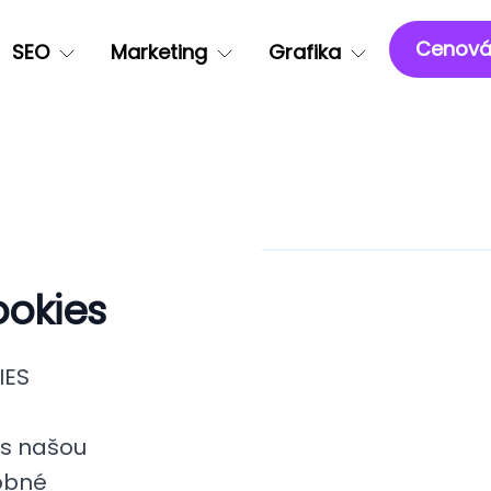
Cenová
SEO
Marketing
Grafika
ookies
IES
es našou
obné