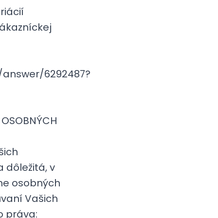
riácií
ákazníckej
e/answer/6292487?
NÍ OSOBNÝCH
šich
dôležitá, v
ane osobných
úvaní Vašich
o práva: