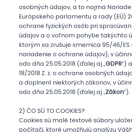
osobných údajov, a to najmä Nariade
Európskeho parlamentu a rady (EÚ) 2
ochrane fyzických osôb pri spracúva
údajov a o voľnom pohybe takýchto ú
ktorým sa zrušuje smernica 95/46/ES
nariadenie o ochrane údajov), v účin
odo dňa 25.05.2018 (ďalej aj „
GDPR
“) 
18/2018 Z. z. o ochrane osobných úda
a doplnení niektorých zákonov, v úči
odo dňa 25.05.2018 (ďalej aj „
Zákon
“).
2) ČO SÚ TO COOKIES?
Cookies sú malé textové súbory ulož
počítači, ktoré umožňujú analýzu Váš