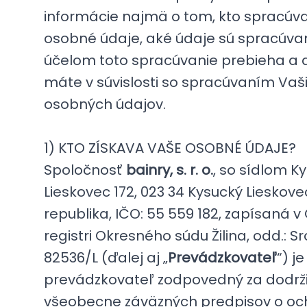
informácie najmä o tom, kto spracúv
osobné údaje, aké údaje sú spracúva
účelom toto spracúvanie prebieha a 
máte v súvislosti so spracúvaním Vaš
osobných údajov.
1) KTO ZÍSKAVA VAŠE OSOBNÉ ÚDAJE?
Spoločnosť
bainry, s. r. o.
, so sídlom K
Lieskovec 172, 023 34 Kysucký Lieskove
republika, IČO: 55 559 182, zapísaná
registri Okresného súdu Žilina, odd.: Sro
82536/L (ďalej aj „
Prevádzkovateľ
“) j
prevádzkovateľ zodpovedný za dodrž
všeobecne záväzných predpisov o oc