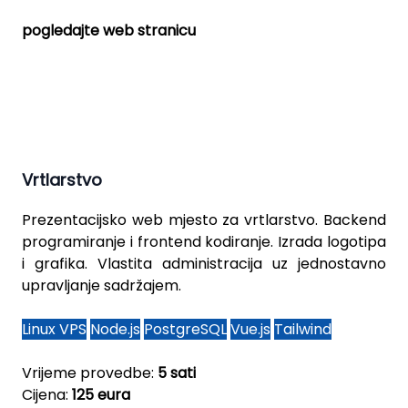
pogledajte web stranicu
Vrtlarstvo
Prezentacijsko web mjesto za vrtlarstvo. Backend
programiranje i frontend kodiranje. Izrada logotipa
i grafika. Vlastita administracija uz jednostavno
upravljanje sadržajem.
Linux VPS
Node.js
PostgreSQL
Vue.js
Tailwind
Vrijeme provedbe:
5 sati
Cijena:
125 eura