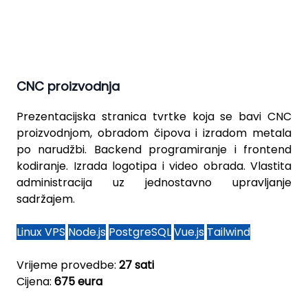
CNC proizvodnja
Prezentacijska stranica tvrtke koja se bavi CNC
proizvodnjom, obradom čipova i izradom metala
po narudžbi. Backend programiranje i frontend
kodiranje. Izrada logotipa i video obrada. Vlastita
administracija uz jednostavno upravljanje
sadržajem.
Linux VPS
Node.js
PostgreSQL
Vue.js
Tailwind
Vrijeme provedbe:
27 sati
Cijena:
675 eura