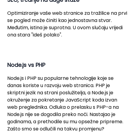
Optimiziranje vaše web stranice za tražilice na prvi
se pogled može činiti kao jednostavna stvar.
Međutim, istina je suprotna. U ovom slučaju vrijedi
ona stara "ideš polako".
Node.js vs PHP
Node.js i PHP su popularne tehnologije koje se
danas koriste u razvoju web stranica. PHP je
skriptni jezik na strani poslužitelja, a Node.js je
okruženje za pokretanje JavaScript koda izvan
web preglednika. Odluka o prelasku s PHP-a na
Node.js nije se dogodila preko noći. Nastajao je
godinama, a prethodile su mu opsežne pripreme.
Zašto smo se odlučili na takvu promjenu?