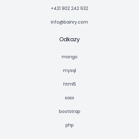
+421 902 242 632
info@bainry.com
Odkazy
mongo
mysql
html5
sass
bootstrap
php