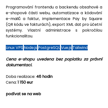
Programování frontendu a backendu obsahové a
e-shopové části webu, automatizace a kódování
e-mailů a faktur, implementace Pay by Square
(QR kódu ve fakturách), export XML dat pro účetní
systémy. Vlastní administrace s pokročilou
funkcionalitou.
Linux VPS
Node.js
PostgreSQL
Vue.js
Tailwind
Cena e-shopu uvedena bez poplatku za právní
dokumentaci.
Doba realizace:
46 hodin
Cena:
1 150 eur
podívat se na web