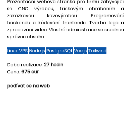
Prezentační webová stránka pro firmu zabývající
se CNC výrobou, třískovým obráběním a
zakázkovou kovovýrobou. Programování
backendu a kódování frontendu. Tvorba loga a
zpracování videa. Vlastní administrace se snadnou
správou obsahu.
Linux VPS
Node.js
PostgreSQL
Vue.js
Tailwind
Doba realizace:
27 hodin
Cena:
675 eur
podívat se na web