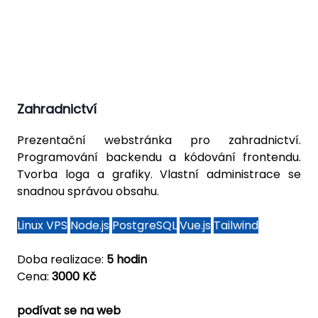
Zahradnictví
Prezentační webstránka pro zahradnictví.
Programování backendu a kódování frontendu.
Tvorba loga a grafiky. Vlastní administrace se
snadnou správou obsahu.
Linux VPS
Node.js
PostgreSQL
Vue.js
Tailwind
Doba realizace:
5 hodin
Cena:
3000 Kč
podívat se na web