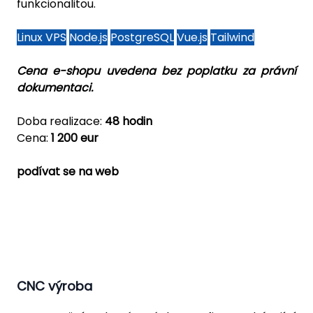
funkcionalitou.
Linux VPS
Node.js
PostgreSQL
Vue.js
Tailwind
Cena e-shopu uvedena bez poplatku za právní
dokumentaci.
Doba realizace:
48 hodin
Cena:
1 200 eur
podívat se na web
CNC výroba