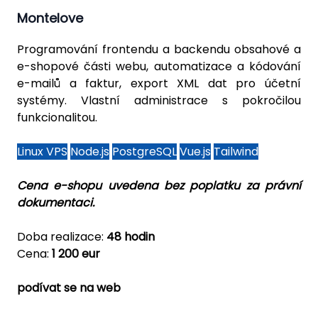
Montelove
Programování frontendu a backendu obsahové a
e-shopové části webu, automatizace a kódování
e-mailů a faktur, export XML dat pro účetní
systémy. Vlastní administrace s pokročilou
funkcionalitou.
Linux VPS
Node.js
PostgreSQL
Vue.js
Tailwind
Cena e-shopu uvedena bez poplatku za právní
dokumentaci.
Doba realizace:
48 hodin
Cena:
1 200 eur
podívat se na web