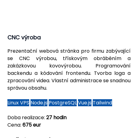
CNC výroba
Prezentační webová stránka pro firmu zabývající
se CNC výrobou, třískovým obráběním a
zakázkovou kovovýrobou. Programování
backendu a kódování frontendu. Tvorba loga a
zpracování videa. Vlastní administrace se snadnou
správou obsahu.
Linux VPS
Node.js
PostgreSQL
Vue.js
Tailwind
Doba realizace:
27 hodin
Cena:
675 eur