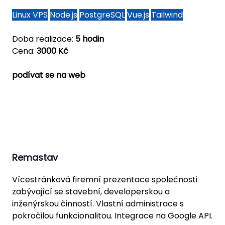
Linux VPS
Node.js
PostgreSQL
Vue.js
Tailwind
Doba realizace:
5 hodin
Cena:
3000 Kč
podívat se na web
Remastav
Vícestránková firemní prezentace společnosti
zabývající se stavební, developerskou a
inženýrskou činností. Vlastní administrace s
pokročilou funkcionalitou. Integrace na Google API.