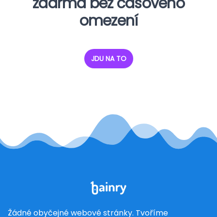
zdarma bez časového
omezení
JDU NA TO
Žádné obyčejné webové stránky. Tvoříme