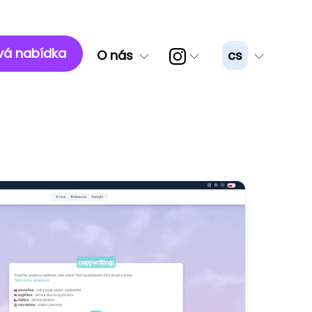
á nabídka
O nás
cs