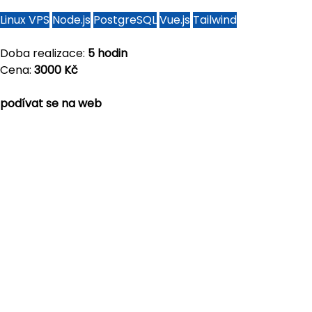
Linux VPS
Node.js
PostgreSQL
Vue.js
Tailwind
Doba realizace:
5 hodin
Cena:
3000 Kč
podívat se na web