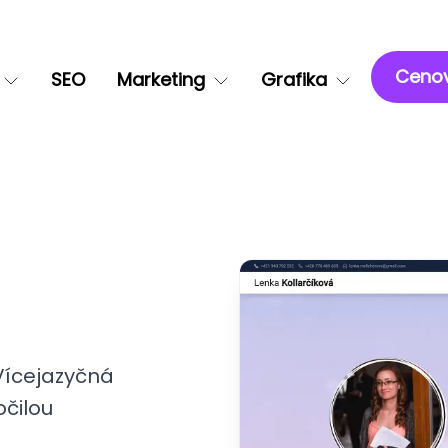
Cenov
SEO
Marketing
Grafika
Vícejazyčná
očilou