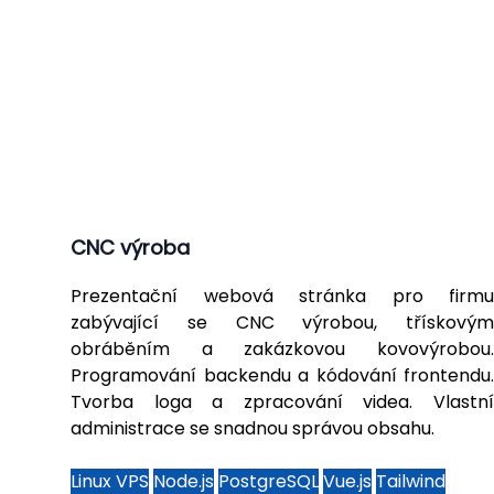
CNC výroba
Prezentační webová stránka pro firmu
zabývající se CNC výrobou, třískovým
obráběním a zakázkovou kovovýrobou.
Programování backendu a kódování frontendu.
Tvorba loga a zpracování videa. Vlastní
administrace se snadnou správou obsahu.
Linux VPS
Node.js
PostgreSQL
Vue.js
Tailwind