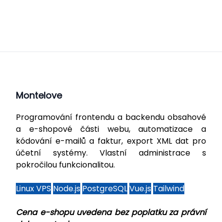
Montelove
Programování frontendu a backendu obsahové
a e-shopové části webu, automatizace a
kódování e-mailů a faktur, export XML dat pro
účetní systémy. Vlastní administrace s
pokročilou funkcionalitou.
Linux VPS
Node.js
PostgreSQL
Vue.js
Tailwind
Cena e-shopu uvedena bez poplatku za právní