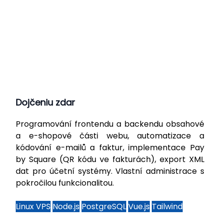
Dojčeniu zdar
Programování frontendu a backendu obsahové
a e-shopové části webu, automatizace a
kódování e-mailů a faktur, implementace Pay
by Square (QR kódu ve fakturách), export XML
dat pro účetní systémy. Vlastní administrace s
pokročilou funkcionalitou.
Linux VPS
Node.js
PostgreSQL
Vue.js
Tailwind