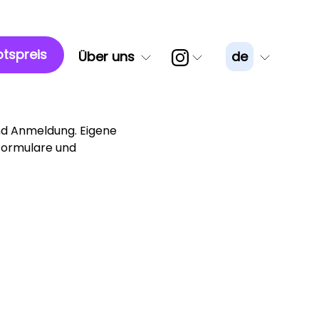
tspreis
Über uns
de
nd Anmeldung. Eigene
 Formulare und