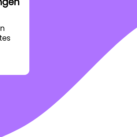
ungen
en
tes