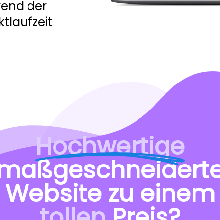
end der
tlaufzeit
Hochwertige
maßgeschneidert
Website zu einem
tollen
Preis?