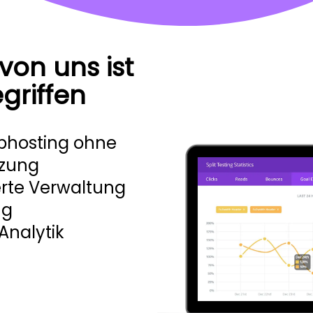
von uns ist
egriffen
bhosting ohne
nzung
rte Verwaltung
ng
Analytik