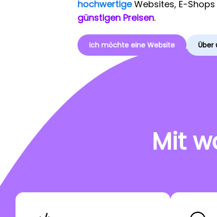
hochwertige
Websites, E-Shop
günstigen Preisen
.
Ich möchte eine Website
Über 
Mit w