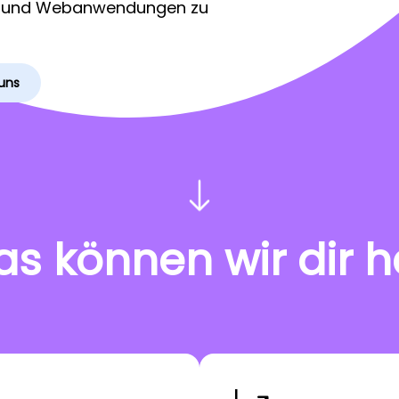
s und Webanwendungen zu
uns
as können wir dir h