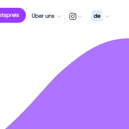
tspreis
Über uns
de