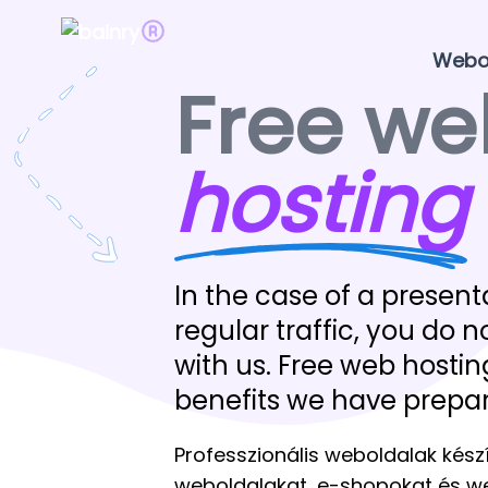
Webo
Free we
hosting
In the case of a presen
regular traffic, you do 
with us. Free web hostin
benefits we have prepar
Professzionális weboldalak kész
weboldalakat, e-shopokat és we