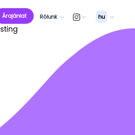
Árajánlat
Rólunk
hu