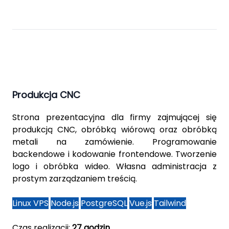
Produkcja CNC
Strona prezentacyjna dla firmy zajmującej się
produkcją CNC, obróbką wiórową oraz obróbką
metali na zamówienie. Programowanie
backendowe i kodowanie frontendowe. Tworzenie
logo i obróbka wideo. Własna administracja z
prostym zarządzaniem treścią.
Linux VPS
Node.js
PostgreSQL
Vue.js
Tailwind
Czas realizacji:
27 godzin