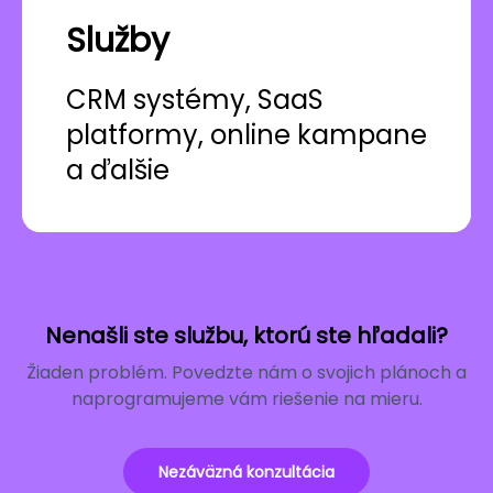
Služby
CRM systémy, SaaS
platformy, online kampane
a ďalšie
Nenašli ste službu, ktorú ste hľadali?
Žiaden problém. Povedzte nám o svojich plánoch a
naprogramujeme vám riešenie na mieru.
Nezáväzná konzultácia