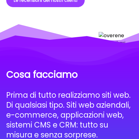
Le recensioni dei nostri clienti
Cosa facciamo
Prima di tutto realizziamo siti web.
Di qualsiasi tipo. Siti web aziendali,
e-commerce, applicazioni web,
sistemi CMS e CRM: tutto su
misura e senza sorprese.