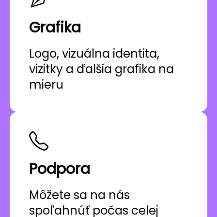
Grafika
Logo, vizuálna identita,
vizitky a ďalšia grafika na
mieru
Podpora
Môžete sa na nás
spoľahnúť počas celej