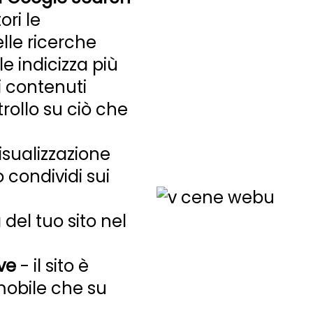
ri le
le ricerche
e indicizza più
i contenuti
rollo su ciò che
isualizzazione
 condividi sui
 del tuo sito nel
ve
- il sito è
mobile che su