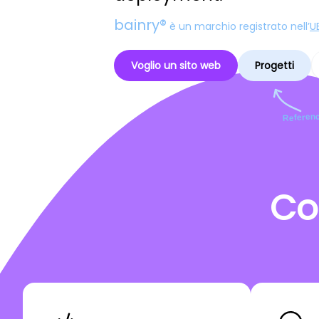
bainry®
è un marchio registrato nell’
U
Voglio un sito web
Progetti
Referenc
Co