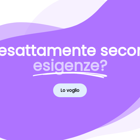
esattamente secon
esigenze?
Lo voglio