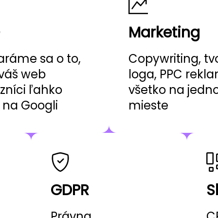
Marketing
aráme sa o to,
Copywriting, tv
váš web
loga, PPC rekl
zníci ľahko
všetko na jed
i na Googli
mieste
GDPR
S
Právna
C