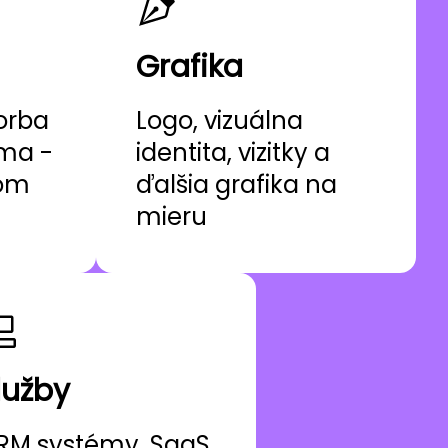
Grafika
orba
Logo, vizuálna
ama -
identita, vizitky a
nom
ďalšia grafika na
mieru
lužby
RM systémy, SaaS