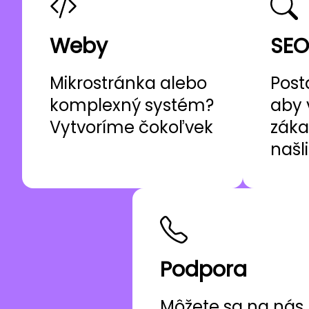
Weby
SEO
Mikrostránka alebo
Post
komplexný systém?
aby 
Vytvoríme čokoľvek
záka
našl
Podpora
Môžete sa na nás