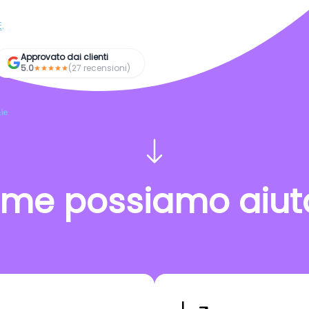
E
.
Approvato dai clienti
5.0
(27 recensioni)
ie
me possiamo aiuta