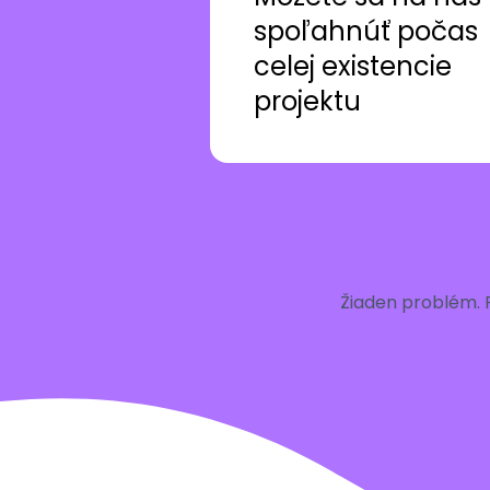
spoľahnúť počas
celej existencie
projektu
Žiaden problém. 