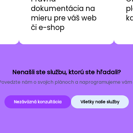
dokumentácia na
pl
mieru pre váš web
k
či e-shop
Nenašli ste službu, ktorú ste hľadali?
Povedzte nám o svojich plánoch a naprogramujeme vám r
Nezáväzná konzultácia
Všetky naše služby