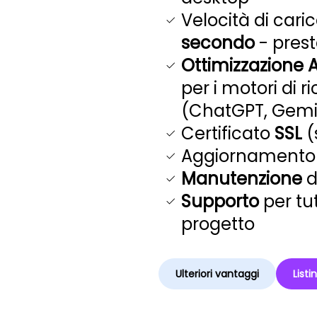
Velocità di car
secondo
- prest
Ottimizzazione A
per i motori di r
(ChatGPT, Gemini
Certificato
SSL
(
Aggiornamento 
Manutenzione
d
Supporto
per tu
progetto
Ulteriori vantaggi
Listi