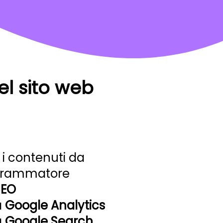
el sito web
 i contenuti da
ogrammatore
SEO
a
Google Analytics
a
Google Search