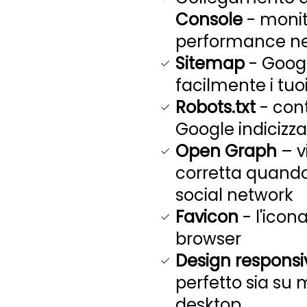
Console
- monito
performance nel
Sitemap
- Googl
facilmente i tuo
Robots.txt
- cont
Google indicizza
Open Graph
– v
corretta quando
social network
Favicon
- l'icona
browser
Design responsi
perfetto sia su 
desktop