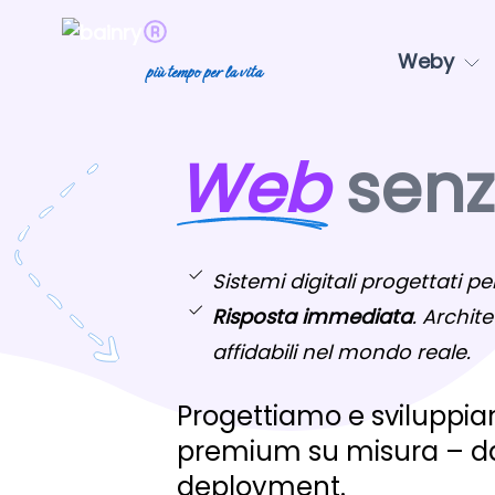
Weby
più tempo per la vita
Web
senza
Sistemi digitali progettati per
Risposta immediata
. Archite
affidabili nel mondo reale.
Progettiamo e sviluppiam
premium su misura – dal
deployment.