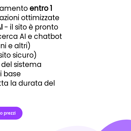
icamento
entro 1
azioni ottimizzate
I
- il sito è pronto
icerca AI e chatbot
 e altri)
sito sicuro)
del sistema
i base
tta la durata del
no prezzi