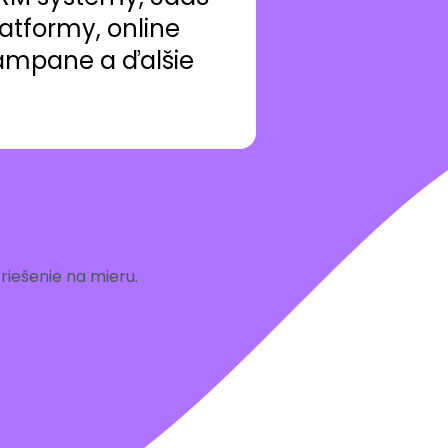
atformy, online
ampane a ďalšie
iešenie na mieru.