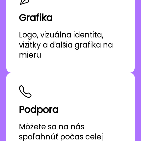
Grafika
Logo, vizuálna identita,
vizitky a ďalšia grafika na
mieru
Podpora
Môžete sa na nás
spoľahnúť počas celej