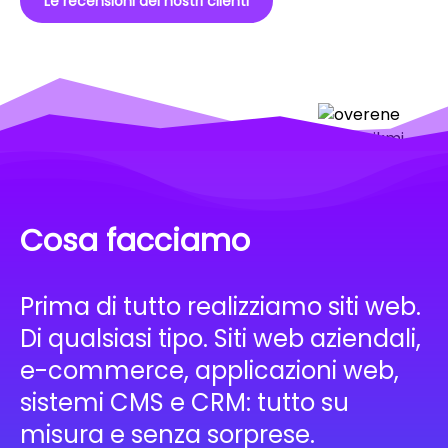
Le recensioni dei nostri clienti
Cosa facciamo
Prima di tutto realizziamo siti web.
Di qualsiasi tipo. Siti web aziendali,
e-commerce, applicazioni web,
sistemi CMS e CRM: tutto su
misura e senza sorprese.