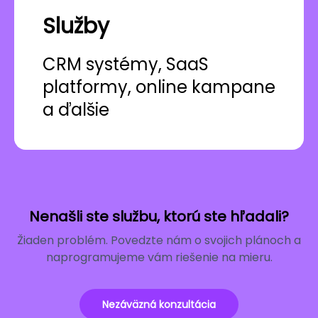
Služby
CRM systémy, SaaS
platformy, online kampane
a ďalšie
Nenašli ste službu, ktorú ste hľadali?
Žiaden problém. Povedzte nám o svojich plánoch a
naprogramujeme vám riešenie na mieru.
Nezáväzná konzultácia