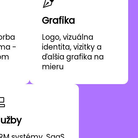
Grafika
orba
Logo, vizuálna
ama -
identita, vizitky a
nom
ďalšia grafika na
mieru
lužby
RM systémy, SaaS