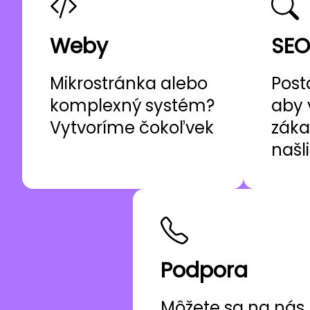
Weby
SEO
Mikrostránka alebo
Post
komplexný systém?
aby 
Vytvoríme čokoľvek
záka
našl
Podpora
Môžete sa na nás