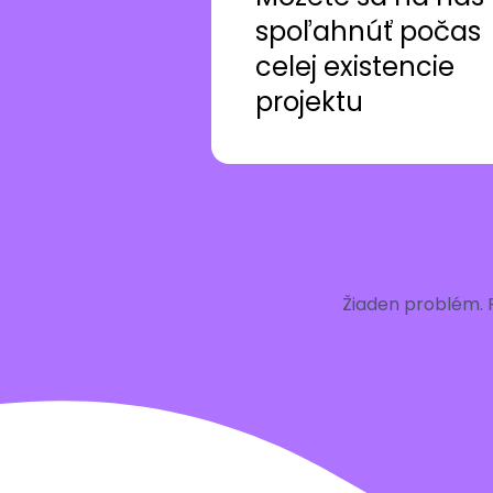
spoľahnúť počas
celej existencie
projektu
Žiaden problém. 