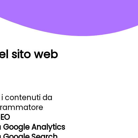
el sito web
 i contenuti da
ogrammatore
SEO
a
Google Analytics
a
Google Search