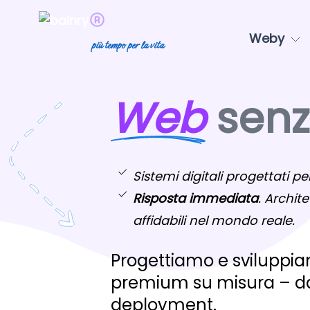
Weby
più tempo per la vita
Web
senza
Sistemi digitali progettati per
Risposta immediata
. Archite
affidabili nel mondo reale.
Progettiamo e sviluppiam
premium su misura – dal
deployment.