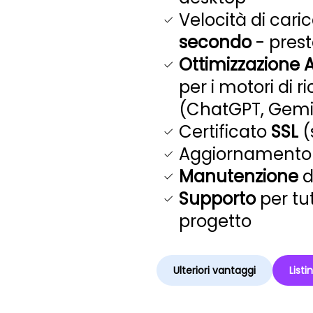
Velocità di car
secondo
- prest
Ottimizzazione A
per i motori di r
(ChatGPT, Gemini
Certificato
SSL
(
Aggiornamento 
Manutenzione
d
Supporto
per tu
progetto
Ulteriori vantaggi
Listi