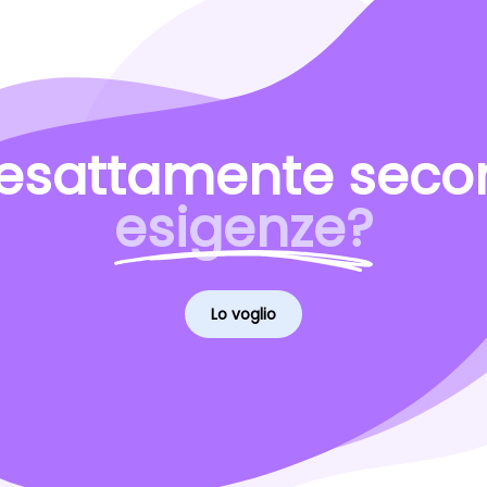
esattamente secon
esigenze?
Lo voglio