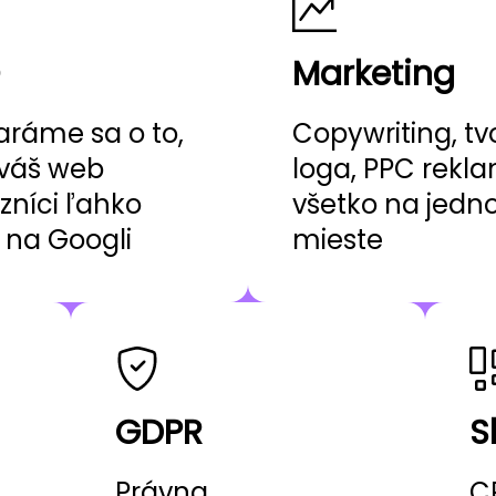
Marketing
aráme sa o to,
Copywriting, tv
váš web
loga, PPC rekl
zníci ľahko
všetko na jed
i na Googli
mieste
GDPR
S
Právna
C