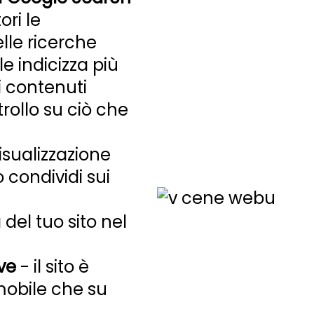
ri le
le ricerche
e indicizza più
i contenuti
rollo su ciò che
isualizzazione
 condividi sui
 del tuo sito nel
ve
- il sito è
mobile che su