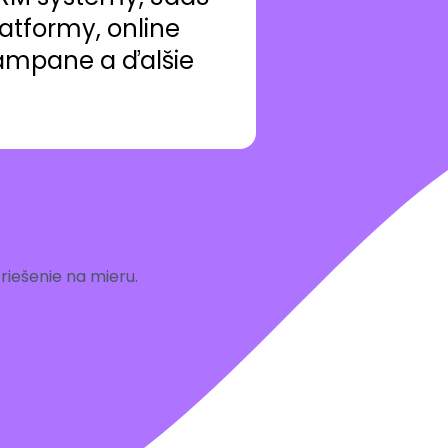
atformy, online
ampane a ďalšie
iešenie na mieru.