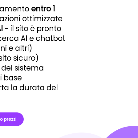
icamento
entro 1
azioni ottimizzate
I
- il sito è pronto
icerca AI e chatbot
 e altri)
sito sicuro)
del sistema
i base
tta la durata del
no prezzi