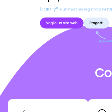
bainry®
è un marchio registrato nell’
U
Voglio un sito web
Progetti
Referenc
Co