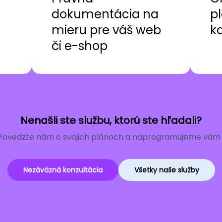
dokumentácia na
pl
mieru pre váš web
k
či e-shop
Nenašli ste službu, ktorú ste hľadali?
Povedzte nám o svojich plánoch a naprogramujeme vám r
Nezáväzná konzultácia
Všetky naše služby