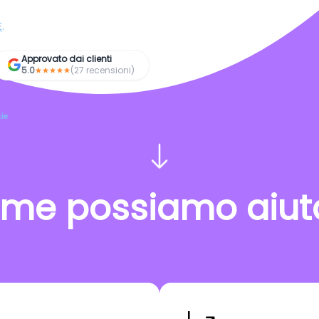
E
.
Approvato dai clienti
5.0
(27 recensioni)
ie
me possiamo aiuta