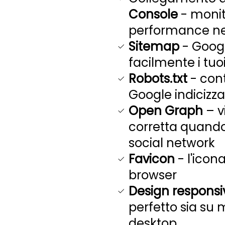
Console
- monito
performance nel
Sitemap
- Googl
facilmente i tuo
Robots.txt
- cont
Google indicizza
Open Graph
– v
corretta quando
social network
Favicon
- l'icona
browser
Design responsi
perfetto sia su 
desktop