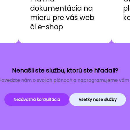
dokumentácia na
pl
mieru pre váš web
k
či e-shop
Nenašli ste službu, ktorú ste hľadali?
Povedzte nám o svojich plánoch a naprogramujeme vám r
Nezáväzná konzultácia
Všetky naše služby