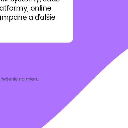
atformy, online
ampane a ďalšie
iešenie na mieru.