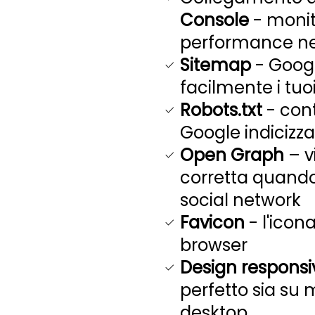
Console
- monito
performance nel
Sitemap
- Googl
facilmente i tuo
Robots.txt
- cont
Google indicizza
Open Graph
– v
corretta quando
social network
Favicon
- l'icona
browser
Design responsi
perfetto sia su 
desktop