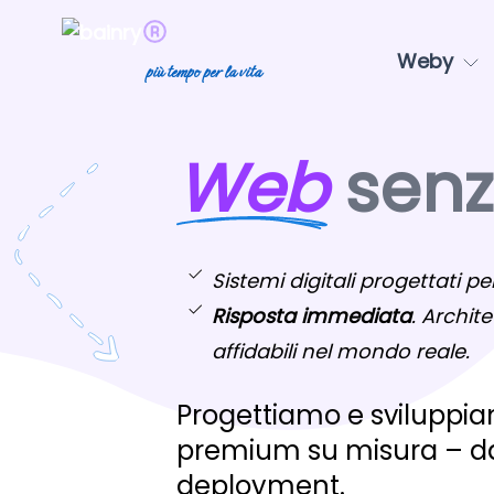
Weby
più tempo per la vita
Web
senza
Sistemi digitali progettati per
Risposta immediata
. Archite
affidabili nel mondo reale.
Progettiamo e sviluppiam
premium su misura – dal
deployment.