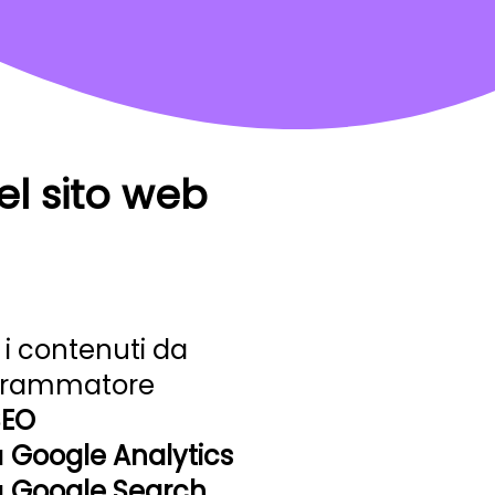
el sito web
 i contenuti da
ogrammatore
SEO
a
Google Analytics
a
Google Search