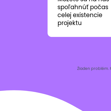
spoľahnúť počas
celej existencie
projektu
Žiaden problém. 