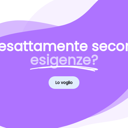
esattamente secon
esigenze?
Lo voglio