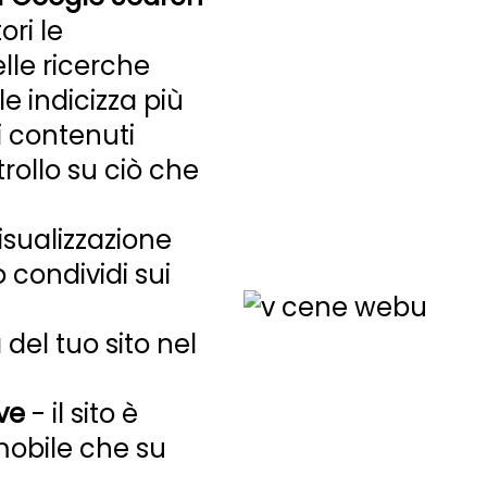
ri le
le ricerche
e indicizza più
i contenuti
rollo su ciò che
isualizzazione
 condividi sui
 del tuo sito nel
ve
- il sito è
mobile che su