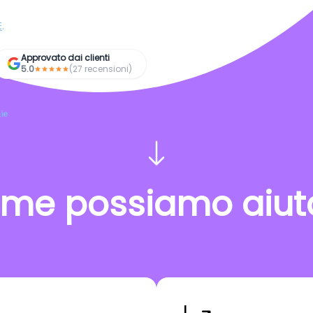
E
.
Approvato dai clienti
5.0
(27 recensioni)
ie
me possiamo aiuta