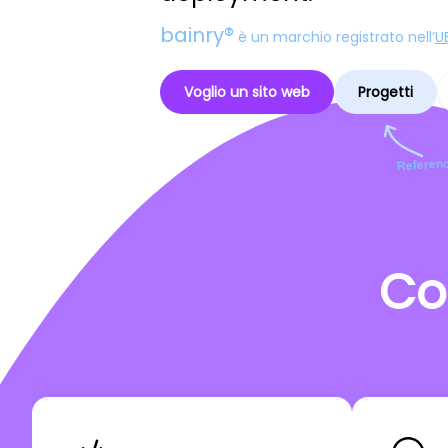
bainry®
è un marchio registrato nell’
U
Voglio un sito web
Progetti
Referenc
Co