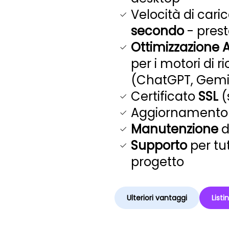
Velocità di car
secondo
- prest
Ottimizzazione A
per i motori di r
(ChatGPT, Gemini
Certificato
SSL
(
Aggiornamento 
Manutenzione
d
Supporto
per tu
progetto
Ulteriori vantaggi
Listi