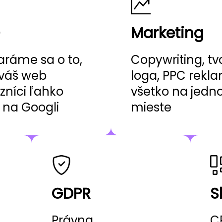
Marketing
aráme sa o to,
Copywriting, tv
váš web
loga, PPC rekl
zníci ľahko
všetko na jed
i na Googli
mieste
GDPR
S
Právna
C