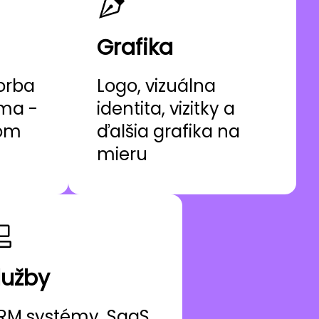
Grafika
orba
Logo, vizuálna
ama -
identita, vizitky a
nom
ďalšia grafika na
mieru
lužby
RM systémy, SaaS