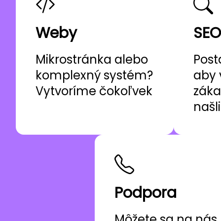
Weby
SEO
Mikrostránka alebo
Post
komplexný systém?
aby 
Vytvoríme čokoľvek
záka
našl
Podpora
Môžete sa na nás