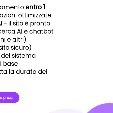
icamento
entro 1
azioni ottimizzate
I
- il sito è pronto
icerca AI e chatbot
 e altri)
sito sicuro)
del sistema
i base
tta la durata del
no prezzi