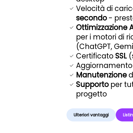
Velocità di car
secondo
- prest
Ottimizzazione A
per i motori di r
(ChatGPT, Gemini
Certificato
SSL
(
Aggiornamento 
Manutenzione
d
Supporto
per tu
progetto
Ulteriori vantaggi
Listi