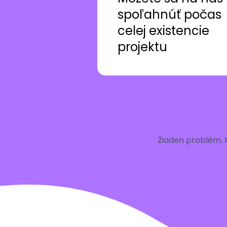
spoľahnúť počas
celej existencie
projektu
Žiaden problém. 