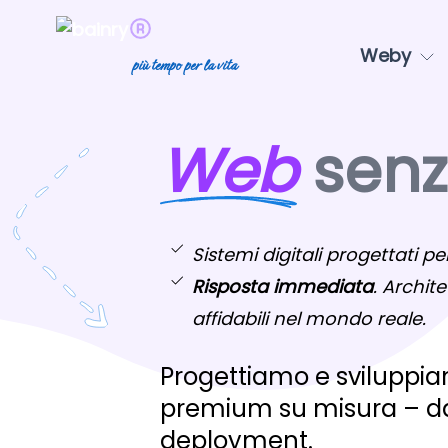
Weby
più tempo per la vita
Web
senza
Sistemi digitali progettati per
Risposta immediata
. Archite
affidabili nel mondo reale.
Progettiamo e sviluppiam
premium su misura – dal
deployment.