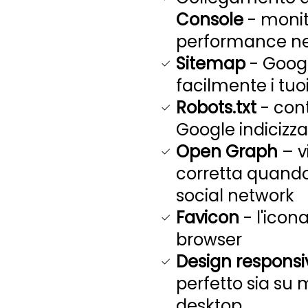
Console
- monito
performance nel
Sitemap
- Googl
facilmente i tuo
Robots.txt
- cont
Google indicizza
Open Graph
– v
corretta quando
social network
Favicon
- l'icona
browser
Design responsi
perfetto sia su 
desktop