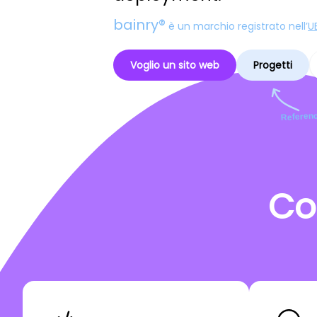
bainry®
è un marchio registrato nell’
U
Voglio un sito web
Progetti
Referenc
Co