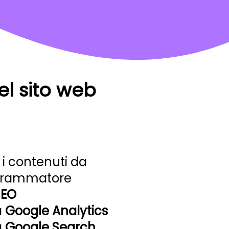
el sito web
 i contenuti da
ogrammatore
SEO
a
Google Analytics
a
Google Search