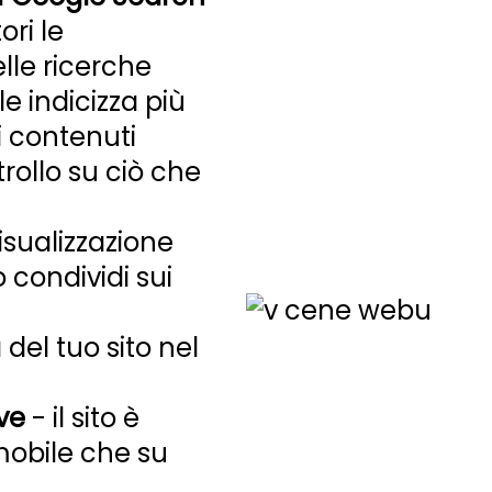
ri le
le ricerche
e indicizza più
i contenuti
rollo su ciò che
isualizzazione
 condividi sui
 del tuo sito nel
ve
- il sito è
mobile che su