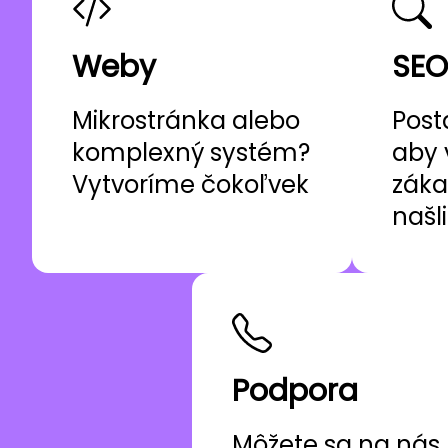
Weby
SEO
Mikrostránka alebo
Post
komplexný systém?
aby 
Vytvoríme čokoľvek
záka
našl
Podpora
Môžete sa na nás