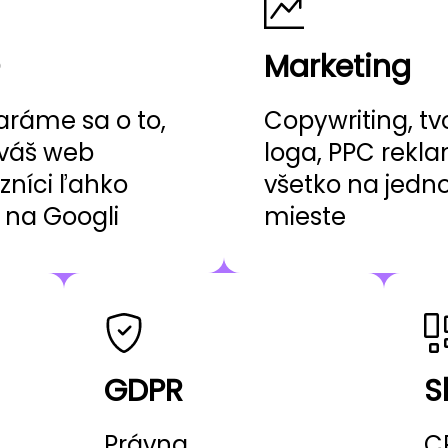
Marketing
aráme sa o to,
Copywriting, tv
váš web
loga, PPC rekl
zníci ľahko
všetko na jed
i na Googli
mieste
GDPR
S
Právna
C