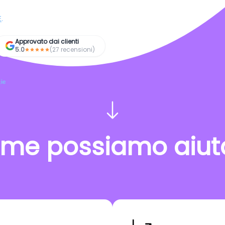
E
.
Approvato dai clienti
5.0
(27 recensioni)
ie
me possiamo aiuta