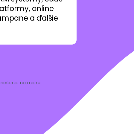
atformy, online
ampane a ďalšie
iešenie na mieru.