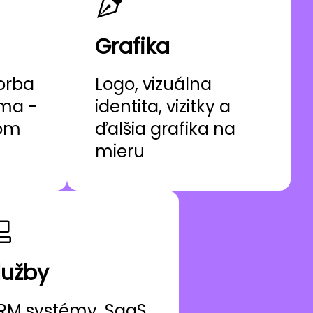
Grafika
orba
Logo, vizuálna
ama -
identita, vizitky a
nom
ďalšia grafika na
mieru
lužby
RM systémy, SaaS