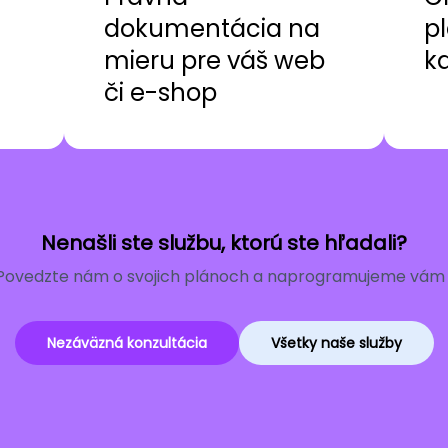
dokumentácia na
pl
mieru pre váš web
k
či e-shop
Nenašli ste službu, ktorú ste hľadali?
Povedzte nám o svojich plánoch a naprogramujeme vám r
Nezáväzná konzultácia
Všetky naše služby