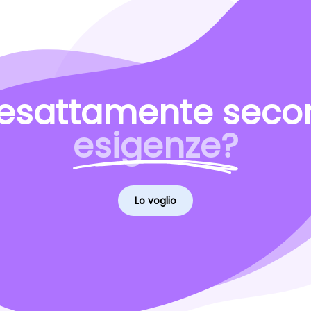
esattamente secon
esigenze?
Lo voglio