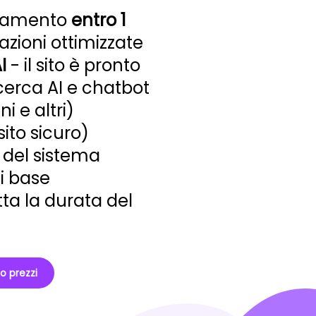
icamento
entro 1
azioni ottimizzate
I
- il sito è pronto
icerca AI e chatbot
 e altri)
sito sicuro)
del sistema
i base
tta la durata del
no prezzi