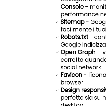
Console
- monito
performance nel
Sitemap
- Googl
facilmente i tuo
Robots.txt
- cont
Google indicizza
Open Graph
– v
corretta quando
social network
Favicon
- l'icona
browser
Design responsi
perfetto sia su 
desktop