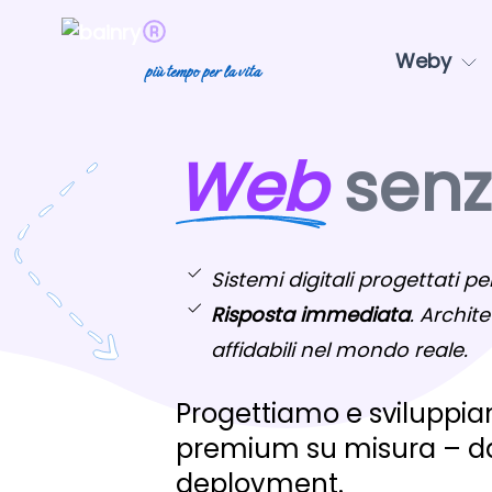
Weby
più tempo per la vita
Web
senza
Sistemi digitali progettati per
Risposta immediata
. Archite
affidabili nel mondo reale.
Progettiamo e sviluppiam
premium su misura – dal
deployment.