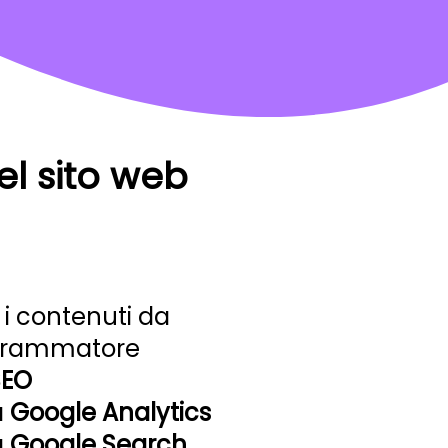
el sito web
 i contenuti da
ogrammatore
SEO
a
Google Analytics
a
Google Search