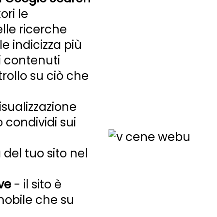
ri le
le ricerche
e indicizza più
i contenuti
rollo su ciò che
isualizzazione
 condividi sui
 del tuo sito nel
ve
- il sito è
mobile che su