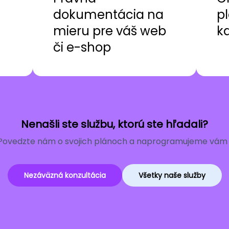
dokumentácia na
pl
mieru pre váš web
k
či e-shop
Nenašli ste službu, ktorú ste hľadali?
Povedzte nám o svojich plánoch a naprogramujeme vám r
Nezáväzná konzultácia
Všetky naše služby