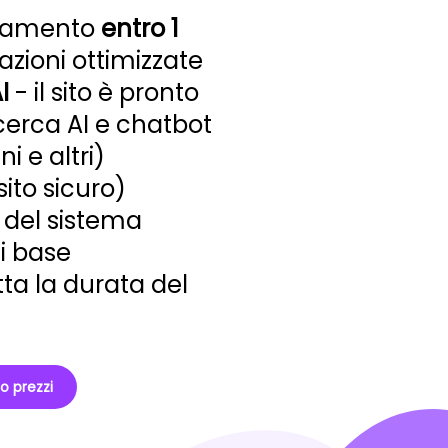
icamento
entro 1
azioni ottimizzate
I
- il sito è pronto
icerca AI e chatbot
 e altri)
sito sicuro)
del sistema
i base
tta la durata del
no prezzi