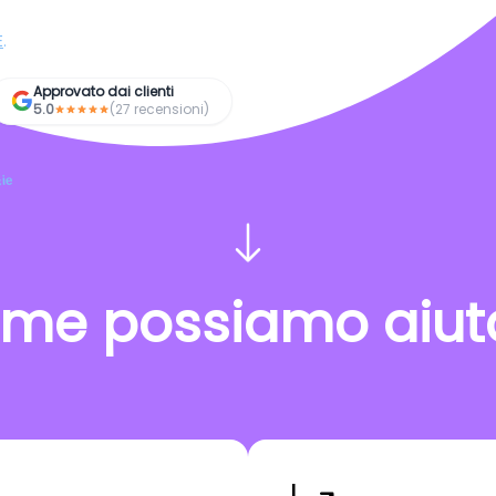
E
.
Approvato dai clienti
5.0
(27 recensioni)
ie
me possiamo aiuta