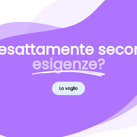
esattamente secon
esigenze?
Lo voglio