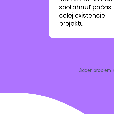
spoľahnúť počas
celej existencie
projektu
Žiaden problém. 