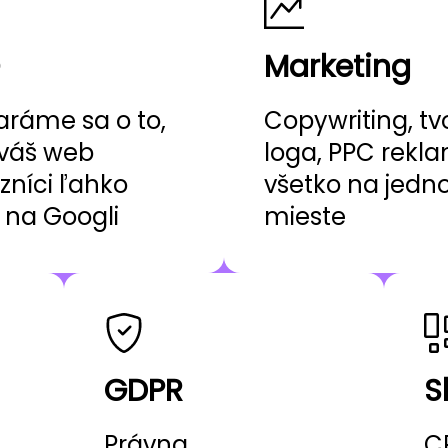
Marketing
aráme sa o to,
Copywriting, tv
váš web
loga, PPC rekl
zníci ľahko
všetko na jed
i na Googli
mieste
GDPR
S
Právna
C