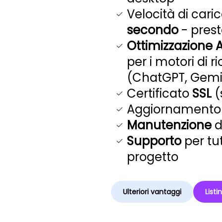
Velocità di car
secondo
- prest
Ottimizzazione A
per i motori di r
(ChatGPT, Gemini
Certificato
SSL
(
Aggiornamento 
Manutenzione
d
Supporto
per tu
progetto
Ulteriori vantaggi
Listi