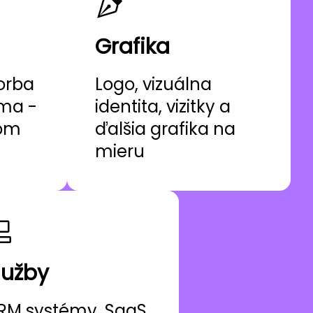
Grafika
orba
Logo, vizuálna
ama -
identita, vizitky a
nom
ďalšia grafika na
mieru
lužby
RM systémy, SaaS