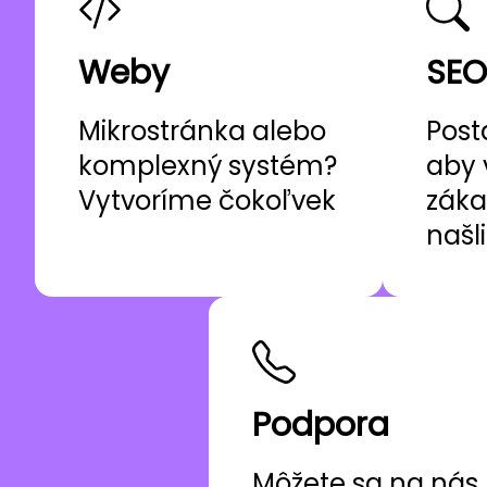
Weby
SEO
Mikrostránka alebo
Post
komplexný systém?
aby 
Vytvoríme čokoľvek
záka
našl
Podpora
Môžete sa na nás