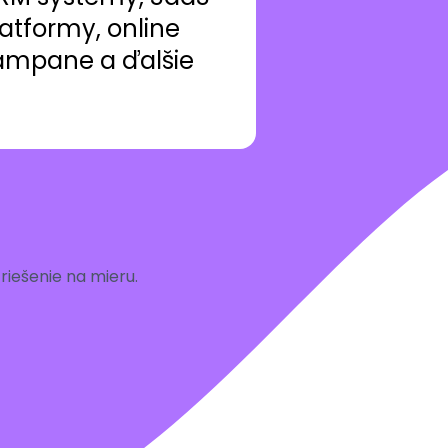
atformy, online
ampane a ďalšie
iešenie na mieru.