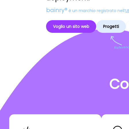
bainry®
è un marchio registrato nell’
U
Voglio un sito web
Progetti
Referenc
Co