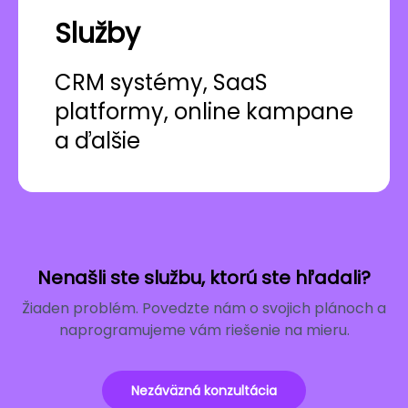
Služby
CRM systémy, SaaS
platformy, online kampane
a ďalšie
Nenašli ste službu, ktorú ste hľadali?
Žiaden problém. Povedzte nám o svojich plánoch a
naprogramujeme vám riešenie na mieru.
Nezáväzná konzultácia