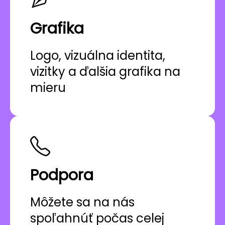
Grafika
Logo, vizuálna identita,
vizitky a ďalšia grafika na
mieru
Podpora
Môžete sa na nás
spoľahnúť počas celej