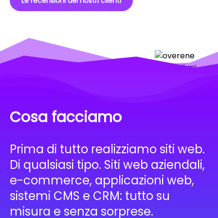
Le recensioni dei nostri clienti
Cosa facciamo
Prima di tutto realizziamo siti web.
Di qualsiasi tipo. Siti web aziendali,
e-commerce, applicazioni web,
sistemi CMS e CRM: tutto su
misura e senza sorprese.