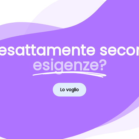
esattamente secon
esigenze?
Lo voglio