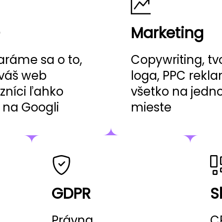
Marketing
aráme sa o to,
Copywriting, tv
váš web
loga, PPC rekl
zníci ľahko
všetko na jed
i na Googli
mieste
GDPR
S
Právna
C