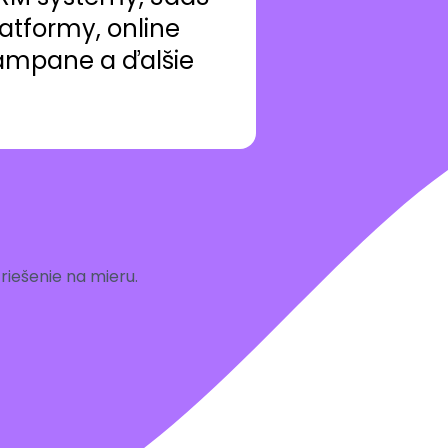
atformy, online
ampane a ďalšie
iešenie na mieru.