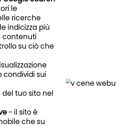
ri le
le ricerche
e indicizza più
i contenuti
rollo su ciò che
isualizzazione
 condividi sui
 del tuo sito nel
ve
- il sito è
mobile che su