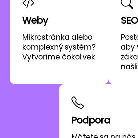
Weby
SEO
Mikrostránka alebo
Post
komplexný systém?
aby 
Vytvoríme čokoľvek
záka
našl
Podpora
Môžete sa na nás