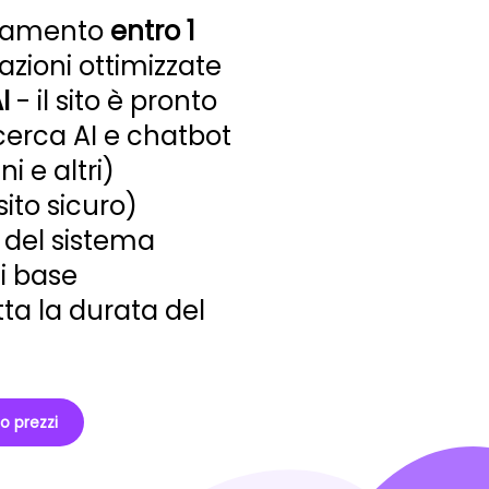
icamento
entro 1
azioni ottimizzate
I
- il sito è pronto
icerca AI e chatbot
 e altri)
sito sicuro)
del sistema
i base
tta la durata del
no prezzi