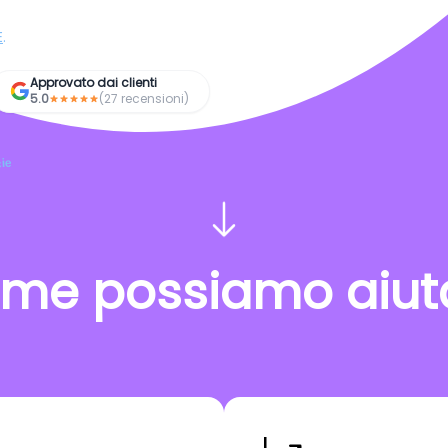
E
.
Approvato dai clienti
5.0
(27 recensioni)
ie
me possiamo aiuta