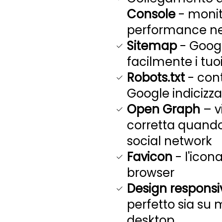
Console
- monito
performance nel
Sitemap
- Googl
facilmente i tuo
Robots.txt
- cont
Google indicizza
Open Graph
– v
corretta quando
social network
Favicon
- l'icona
browser
Design responsi
perfetto sia su 
desktop