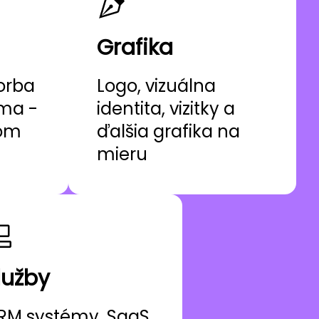
Grafika
orba
Logo, vizuálna
ama -
identita, vizitky a
nom
ďalšia grafika na
mieru
lužby
RM systémy, SaaS