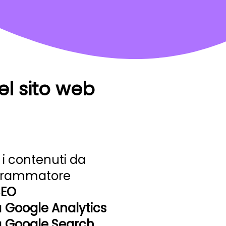
el sito web
 i contenuti da
ogrammatore
SEO
a
Google Analytics
a
Google Search