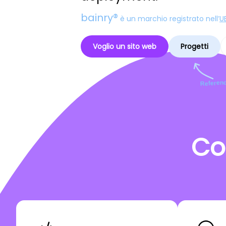
bainry®
è un marchio registrato nell’
U
Voglio un sito web
Progetti
Referenc
Co