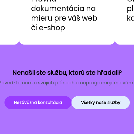
dokumentácia na
pl
mieru pre váš web
k
či e-shop
Nenašli ste službu, ktorú ste hľadali?
Povedzte nám o svojich plánoch a naprogramujeme vám r
Nezáväzná konzultácia
Všetky naše služby