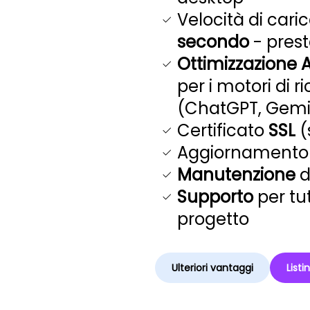
Velocità di car
secondo
- prest
Ottimizzazione A
per i motori di r
(ChatGPT, Gemini
Certificato
SSL
(
Aggiornamento 
Manutenzione
d
Supporto
per tu
progetto
Ulteriori vantaggi
Listi