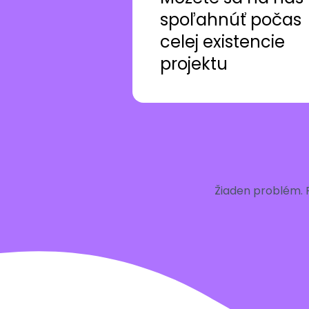
spoľahnúť počas
celej existencie
projektu
Žiaden problém. 