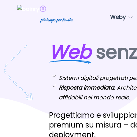
Weby
più tempo per la vita
Web
senza
Sistemi digitali progettati per
Risposta immediata
. Archite
affidabili nel mondo reale.
Progettiamo e sviluppiam
premium su misura – dal
deployment.