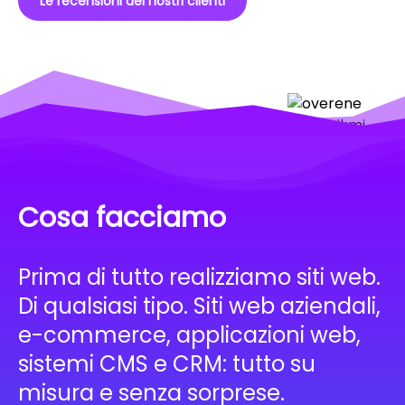
Le recensioni dei nostri clienti
Cosa facciamo
Prima di tutto realizziamo siti web.
Di qualsiasi tipo. Siti web aziendali,
e-commerce, applicazioni web,
sistemi CMS e CRM: tutto su
misura e senza sorprese.