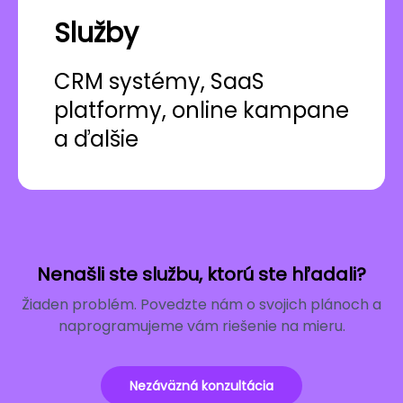
Služby
CRM systémy, SaaS
platformy, online kampane
a ďalšie
Nenašli ste službu, ktorú ste hľadali?
Žiaden problém. Povedzte nám o svojich plánoch a
naprogramujeme vám riešenie na mieru.
Nezáväzná konzultácia