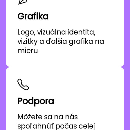
Grafika
Logo, vizuálna identita,
vizitky a ďalšia grafika na
mieru
Podpora
Môžete sa na nás
spoľahnúť počas celej