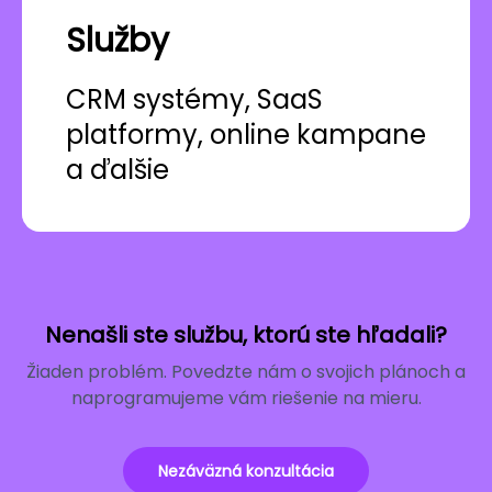
Služby
CRM systémy, SaaS
platformy, online kampane
a ďalšie
Nenašli ste službu, ktorú ste hľadali?
Žiaden problém. Povedzte nám o svojich plánoch a
naprogramujeme vám riešenie na mieru.
Nezáväzná konzultácia