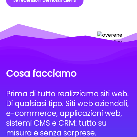
Le recensioni dei nostri clienti
Cosa facciamo
Prima di tutto realizziamo siti web.
Di qualsiasi tipo. Siti web aziendali,
e-commerce, applicazioni web,
sistemi CMS e CRM: tutto su
misura e senza sorprese.