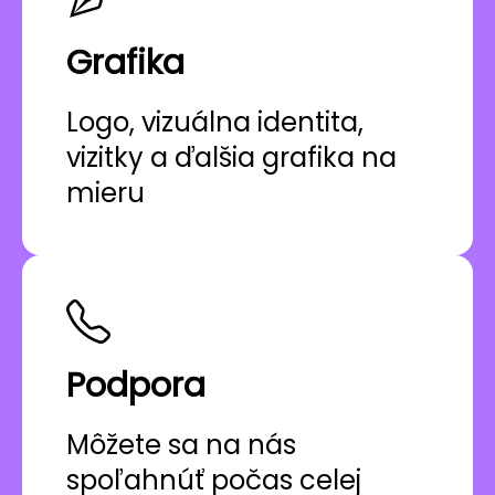
Grafika
Logo, vizuálna identita,
vizitky a ďalšia grafika na
mieru
Podpora
Môžete sa na nás
spoľahnúť počas celej