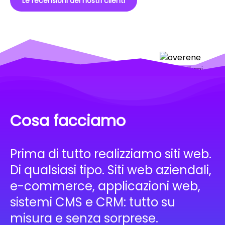
Le recensioni dei nostri clienti
Cosa facciamo
Prima di tutto realizziamo siti web.
Di qualsiasi tipo. Siti web aziendali,
e-commerce, applicazioni web,
sistemi CMS e CRM: tutto su
misura e senza sorprese.