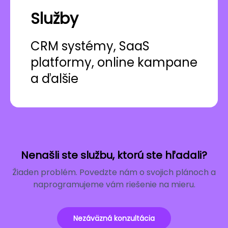
Služby
CRM systémy, SaaS
platformy, online kampane
a ďalšie
Nenašli ste službu, ktorú ste hľadali?
Žiaden problém. Povedzte nám o svojich plánoch a
naprogramujeme vám riešenie na mieru.
Nezáväzná konzultácia