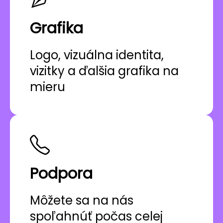
Grafika
Logo, vizuálna identita,
vizitky a ďalšia grafika na
mieru
Podpora
Môžete sa na nás
spoľahnúť počas celej