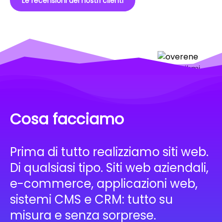
Le recensioni dei nostri clienti
Cosa facciamo
Prima di tutto realizziamo siti web.
Di qualsiasi tipo. Siti web aziendali,
e-commerce, applicazioni web,
sistemi CMS e CRM: tutto su
misura e senza sorprese.