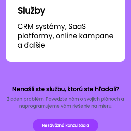
Služby
CRM systémy, SaaS
platformy, online kampane
a ďalšie
Nenašli ste službu, ktorú ste hľadali?
Žiaden problém. Povedzte nám o svojich plánoch a
naprogramujeme vám riešenie na mieru.
Nezáväzná konzultácia