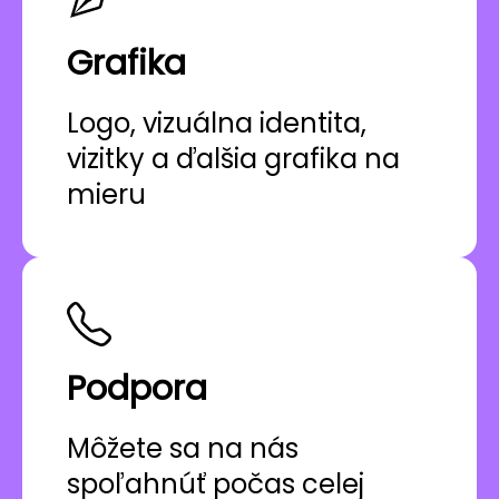
Grafika
Logo, vizuálna identita,
vizitky a ďalšia grafika na
mieru
Podpora
Môžete sa na nás
spoľahnúť počas celej