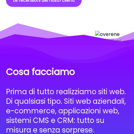
Le recensioni dei nostri clienti
Cosa facciamo
Prima di tutto realizziamo siti web.
Di qualsiasi tipo. Siti web aziendali,
e-commerce, applicazioni web,
sistemi CMS e CRM: tutto su
misura e senza sorprese.