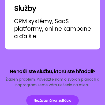
Služby
CRM systémy, SaaS
platformy, online kampane
a ďalšie
Nenašli ste službu, ktorú ste hľadali?
Žiaden problém. Povedzte nám o svojich plánoch a
naprogramujeme vám riešenie na mieru.
Nezáväzná konzultácia