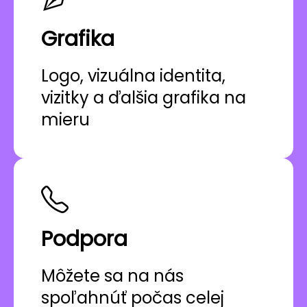
Grafika
Logo, vizuálna identita,
vizitky a ďalšia grafika na
mieru
Podpora
Môžete sa na nás
spoľahnúť počas celej