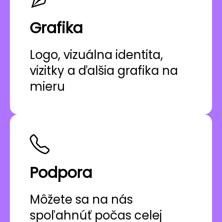
Grafika
Logo, vizuálna identita,
vizitky a ďalšia grafika na
mieru
Podpora
Môžete sa na nás
spoľahnúť počas celej