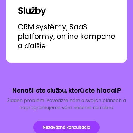
Služby
CRM systémy, SaaS
platformy, online kampane
a ďalšie
Nenašli ste službu, ktorú ste hľadali?
Žiaden problém. Povedzte nám o svojich plánoch a
naprogramujeme vám riešenie na mieru.
Nezáväzná konzultácia