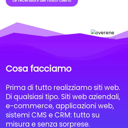
Le recensioni dei nostri clienti
Cosa facciamo
Prima di tutto realizziamo siti web.
Di qualsiasi tipo. Siti web aziendali,
e-commerce, applicazioni web,
sistemi CMS e CRM: tutto su
misura e senza sorprese.