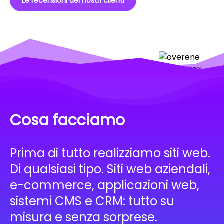
Le recensioni dei nostri clienti
Cosa facciamo
Prima di tutto realizziamo siti web.
Di qualsiasi tipo. Siti web aziendali,
e-commerce, applicazioni web,
sistemi CMS e CRM: tutto su
misura e senza sorprese.