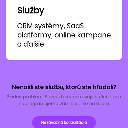
Služby
CRM systémy, SaaS
platformy, online kampane
a ďalšie
Nenašli ste službu, ktorú ste hľadali?
Žiaden problém. Povedzte nám o svojich plánoch a
naprogramujeme vám riešenie na mieru.
Nezáväzná konzultácia