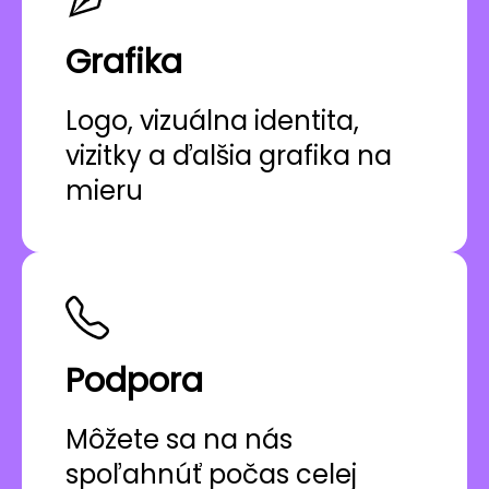
Grafika
Logo, vizuálna identita,
vizitky a ďalšia grafika na
mieru
Podpora
Môžete sa na nás
spoľahnúť počas celej