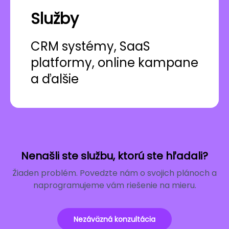
Služby
CRM systémy, SaaS
platformy, online kampane
a ďalšie
Nenašli ste službu, ktorú ste hľadali?
Žiaden problém. Povedzte nám o svojich plánoch a
naprogramujeme vám riešenie na mieru.
Nezáväzná konzultácia