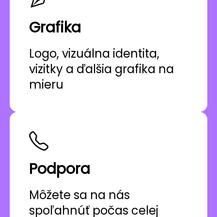
Grafika
Logo, vizuálna identita,
vizitky a ďalšia grafika na
mieru
Podpora
Môžete sa na nás
spoľahnúť počas celej