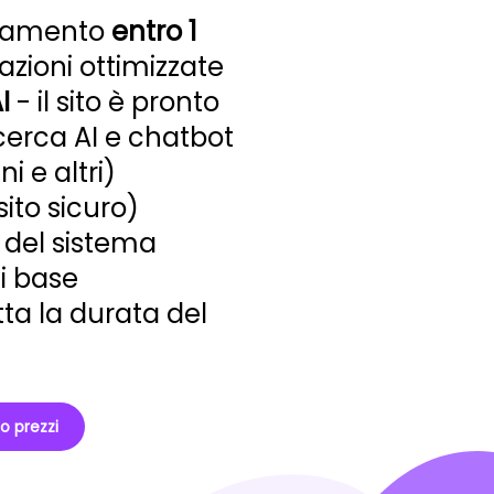
icamento
entro 1
azioni ottimizzate
I
- il sito è pronto
icerca AI e chatbot
 e altri)
sito sicuro)
del sistema
i base
tta la durata del
no prezzi