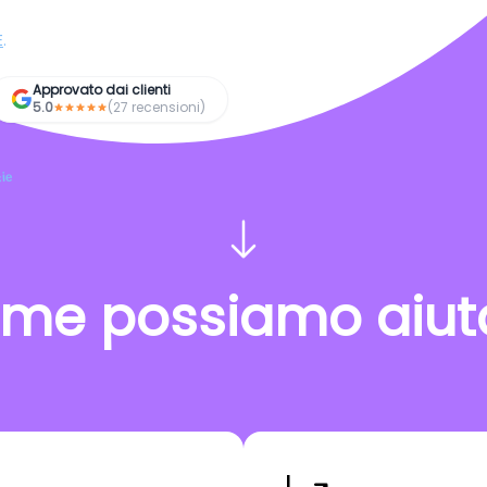
E
.
Approvato dai clienti
5.0
(27 recensioni)
ie
me possiamo aiuta