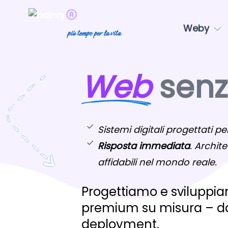
Weby
più tempo per la vita
Web
senza
Sistemi digitali progettati per
Risposta immediata
. Archite
affidabili nel mondo reale.
Progettiamo e sviluppiam
premium su misura – dal
deployment.