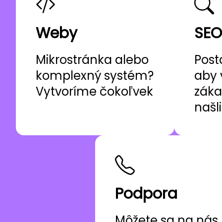
Weby
SEO
Mikrostránka alebo
Post
komplexný systém?
aby 
Vytvoríme čokoľvek
záka
našl
Podpora
Môžete sa na nás