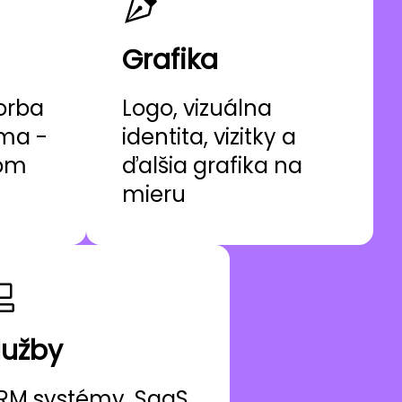
Grafika
orba
Logo, vizuálna
ama -
identita, vizitky a
nom
ďalšia grafika na
mieru
lužby
RM systémy, SaaS