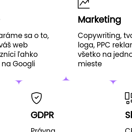
Marketing
aráme sa o to,
Copywriting, tv
váš web
loga, PPC rekl
zníci ľahko
všetko na jed
i na Googli
mieste
GDPR
S
Právna
C