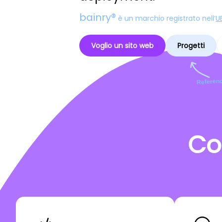
bainry®
è un marchio registrato nell’
U
Voglio un sito web
Progetti
Referenc
Co