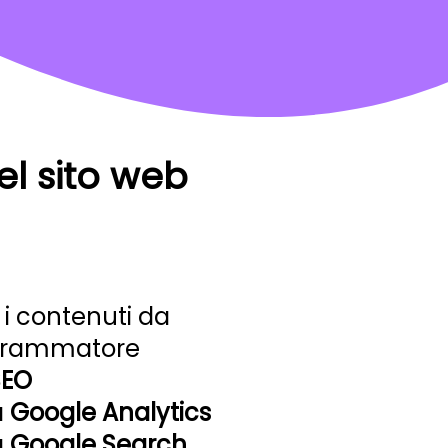
el sito web
 i contenuti da
ogrammatore
SEO
a
Google Analytics
a
Google Search