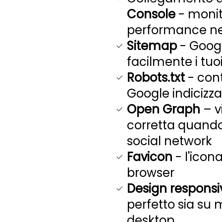
Console
- monito
performance nel
Sitemap
- Googl
facilmente i tuo
Robots.txt
- cont
Google indicizza
Open Graph
– v
corretta quando
social network
Favicon
- l'icona
browser
Design responsi
perfetto sia su 
desktop