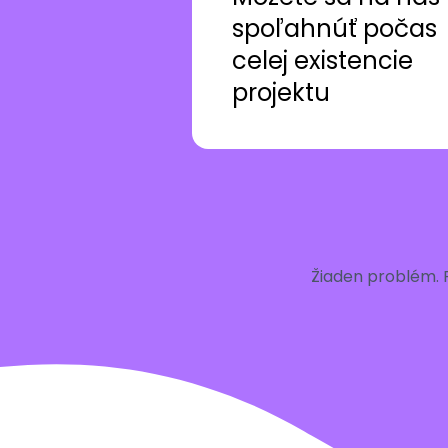
spoľahnúť počas
celej existencie
projektu
Žiaden problém. 