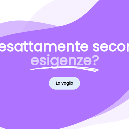
esattamente secon
esigenze?
Lo voglio