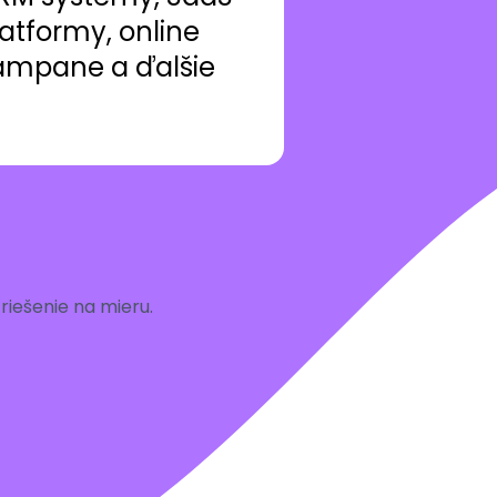
atformy, online
ampane a ďalšie
iešenie na mieru.