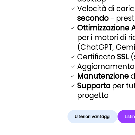
Velocità di car
secondo
- prest
Ottimizzazione A
per i motori di r
(ChatGPT, Gemini
Certificato
SSL
(
Aggiornamento 
Manutenzione
d
Supporto
per tu
progetto
Ulteriori vantaggi
Listi