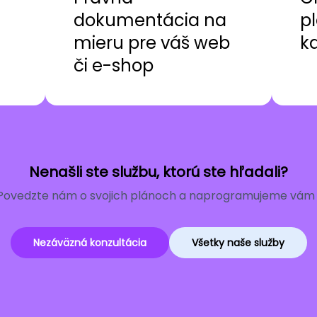
dokumentácia na
pl
mieru pre váš web
k
či e-shop
Nenašli ste službu, ktorú ste hľadali?
Povedzte nám o svojich plánoch a naprogramujeme vám r
Nezáväzná konzultácia
Všetky naše služby