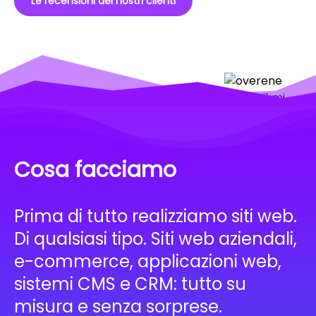
Le recensioni dei nostri clienti
Cosa facciamo
Prima di tutto realizziamo siti web.
Di qualsiasi tipo. Siti web aziendali,
e-commerce, applicazioni web,
sistemi CMS e CRM: tutto su
misura e senza sorprese.