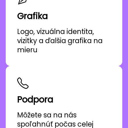
Grafika
Logo, vizuálna identita,
vizitky a ďalšia grafika na
mieru
Podpora
Môžete sa na nás
spoľahnúť počas celej