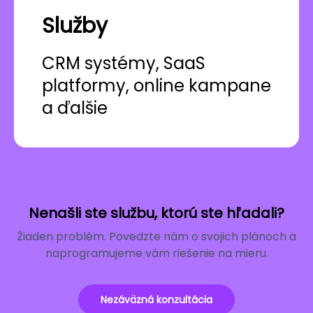
Služby
CRM systémy, SaaS
platformy, online kampane
a ďalšie
Nenašli ste službu, ktorú ste hľadali?
Žiaden problém. Povedzte nám o svojich plánoch a
naprogramujeme vám riešenie na mieru.
Nezáväzná konzultácia