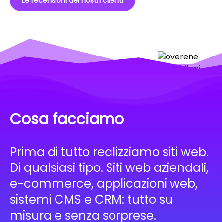
Le recensioni dei nostri clienti
Cosa facciamo
Prima di tutto realizziamo siti web.
Di qualsiasi tipo. Siti web aziendali,
e-commerce, applicazioni web,
sistemi CMS e CRM: tutto su
misura e senza sorprese.