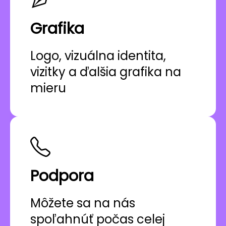
Grafika
Logo, vizuálna identita,
vizitky a ďalšia grafika na
mieru
Podpora
Môžete sa na nás
spoľahnúť počas celej