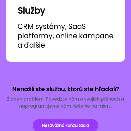
Služby
CRM systémy, SaaS
platformy, online kampane
a ďalšie
Nenašli ste službu, ktorú ste hľadali?
Žiaden problém. Povedzte nám o svojich plánoch a
naprogramujeme vám riešenie na mieru.
Nezáväzná konzultácia