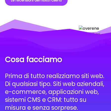
Le recensioni dei nostri clienti
Cosa facciamo
Prima di tutto realizziamo siti web.
Di qualsiasi tipo. Siti web aziendali,
e-commerce, applicazioni web,
sistemi CMS e CRM: tutto su
misura e senza sorprese.