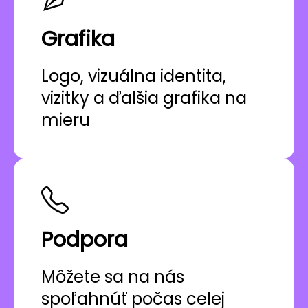
Grafika
Logo, vizuálna identita,
vizitky a ďalšia grafika na
mieru
Podpora
Môžete sa na nás
spoľahnúť počas celej