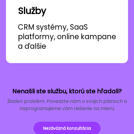
Služby
CRM systémy, SaaS
platformy, online kampane
a ďalšie
Nenašli ste službu, ktorú ste hľadali?
Žiaden problém. Povedzte nám o svojich plánoch a
naprogramujeme vám riešenie na mieru.
Nezáväzná konzultácia