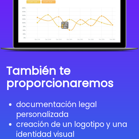
También te
proporcionaremos
documentación legal
personalizada
creación de un logotipo y una
identidad visual