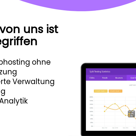
von uns ist
egriffen
bhosting ohne
nzung
rte Verwaltung
ng
Analytik