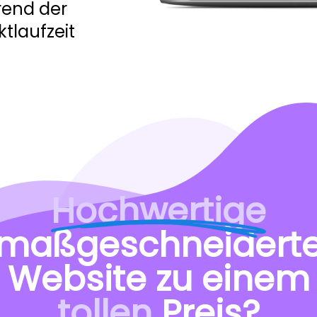
end der
tlaufzeit
Hochwertige
maßgeschneidert
Website zu einem
tollen
Preis?