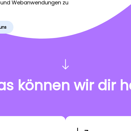
s und Webanwendungen zu
uns
as können wir dir h