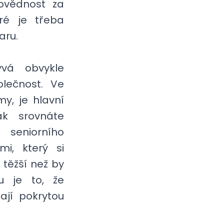
ovědnost za
eré je třeba
aru.
vá obvykle
lečnost. Ve
y, je hlavní
ak srovnáte
t seniorního
mi, který si
 těžší než by
u je to, že
ají pokrytou