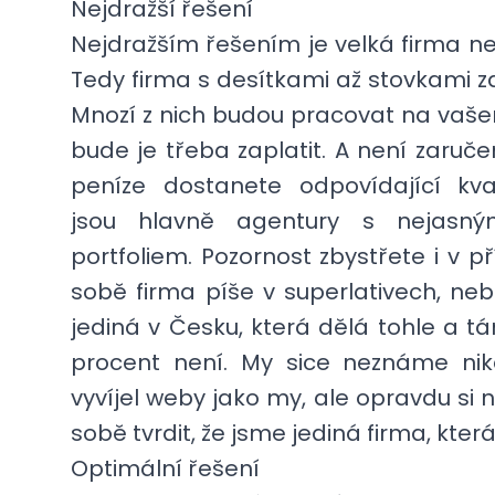
Nejdražší řešení
Nejdražším řešením je velká firma ne
Tedy firma s desítkami až stovkami 
Mnozí z nich budou pracovat na vaše
bude je třeba zaplatit. A není zaruče
peníze dostanete odpovídající kvali
jsou hlavně agentury s nejasný
portfoliem. Pozornost zbystřete i v p
sobě firma píše v superlativech, nebo
jediná v Česku, která dělá tohle a t
procent není. My sice neznáme nik
vyvíjel weby jako my, ale opravdu si
sobě tvrdit, že jsme jediná firma, která
Optimální řešení