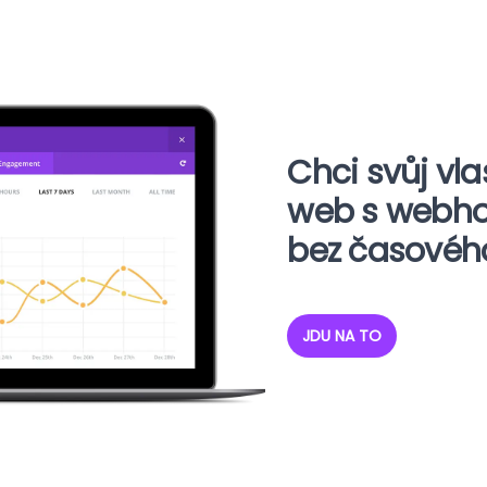
Chci svůj vl
web s webh
bez časovéh
JDU NA TO