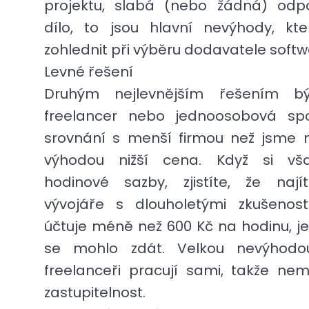
projektu, slabá (nebo žádná) odp
dílo, to jsou hlavní nevýhody, kt
zohlednit při výběru dodavatele softw
Levné řešení
Druhým nejlevnějším řešením bý
freelancer nebo jednoosobová spo
srovnání s menší firmou než jsme m
výhodou nižší cena. Když si vš
hodinové sazby, zjistíte, že nají
vývojáře s dlouholetými zkušenost
účtuje méně než 600 Kč na hodinu, je
se mohlo zdát. Velkou nevýhodo
freelanceři pracují sami, takže nem
zastupitelnost.