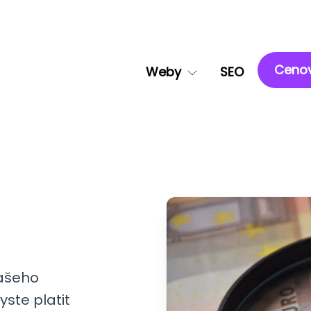
Cenov
Weby
SEO
vašeho
ste platit