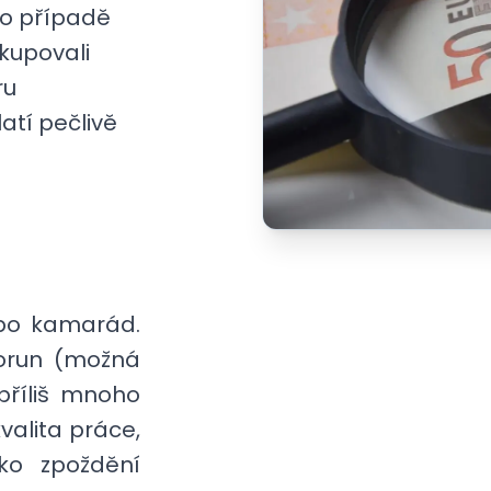
to případě
kupovali
ru
tí pečlivě
ebo kamarád.
korun (možná
příliš mnoho
valita práce,
iko zpoždění