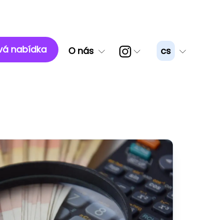
á nabídka
O nás
cs