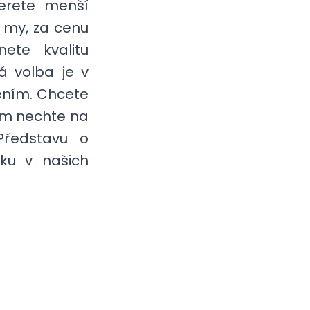
erete menší
 my, za cenu
ete kvalitu
á volba je v
ním. Chcete
m nechte na
Představu o
ku v našich