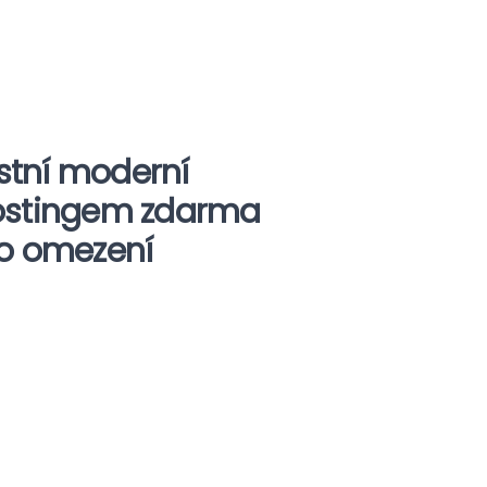
astní moderní
ostingem zdarma
o omezení