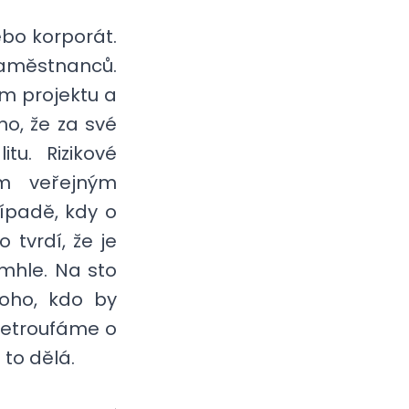
bo korporát.
zaměstnanců.
m projektu a
no, že za své
tu. Rizikové
m veřejným
řípadě, kdy o
 tvrdí, že je
ámhle. Na sto
oho, kdo by
 netroufáme o
 to dělá.